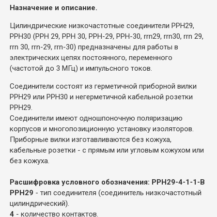
Назначение и описание.
Цилиндрические низкочастотные соединители РРН29,
РРН30 (РРН 29, РРН 30, РРН-29, РРН-30, rrn29, rrn30, rrn 29,
rrn 30, rrn-29, rrn-30) предназначены для работы в
электрических цепях постоянного, переменного
(частотой до 3 МГц) и импульсного токов.
Соединители состоят из герметичной приборной вилки
РРН29 или РРН30 и негерметичной кабельной розетки
РРН29.
Соединители имеют одношпоночную поляризацию
корпусов и многопозиционную установку изоляторов.
Приборные вилки изготавливаются без кожуха,
кабельные розетки - с прямым или угловым кожухом или
без кожуха.
Расшифровка условного обозначения: РРН29-4-1-1-В
РРН29
- тип соединителя (соединитель низкочастотный
цилиндрический).
4
- количество контактов.