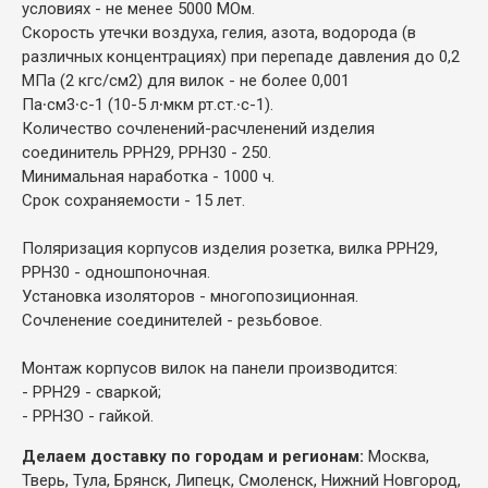
условиях - не менее 5000 МОм.
Скорость утечки воздуха, гелия, азота, водорода (в
различных концентрациях) при перепаде давления до 0,2
МПа (2 кгс/см2) для вилок - не более 0,001
Па∙см3∙с-1 (10-5 л∙мкм рт.ст.∙с-1).
Количество сочленений-расчленений изделия
соединитель РРН29, РРН30 - 250.
Минимальная наработка - 1000 ч.
Срок сохраняемости - 15 лет.
Поляризация корпусов изделия розетка, вилка РРН29,
РРН30 - одношпоночная.
Установка изоляторов - многопозиционная.
Сочленение соединителей - резьбовое.
Монтаж корпусов вилок на панели производится:
- РРН29 - сваркой;
- РРНЗО - гайкой.
Делаем доставку по городам и регионам:
Москва,
Тверь, Тула, Брянск, Липецк, Смоленск, Нижний Новгород,