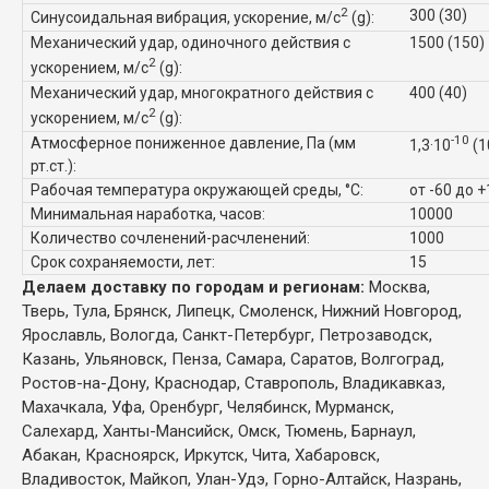
2
300 (30)
Синусоидальная вибрация, ускорение, м/с
(g):
Механический удар, одиночного действия с
1500 (150)
2
ускорением, м/с
(g):
Механический удар, многократного действия с
400 (40)
2
ускорением, м/с
(g):
-10
Атмосферное пониженное давление, Па (мм
1,3·10
(1
рт.ст.):
Рабочая температура окружающей среды, °C:
от -60 до 
Минимальная наработка, часов:
10000
Количество сочленений-расчленений:
1000
Срок сохраняемости, лет:
15
Делаем доставку по городам и регионам:
Москва,
Тверь, Тула, Брянск, Липецк, Смоленск, Нижний Новгород,
Ярославль, Вологда, Санкт-Петербург, Петрозаводск,
Казань, Ульяновск, Пенза, Самара, Саратов, Волгоград,
Ростов-на-Дону, Краснодар, Ставрополь, Владикавказ,
Махачкала, Уфа, Оренбург, Челябинск,
Мурманск,
Салехард, Ханты-Мансийск, Омск, Тюмень, Барнаул,
Абакан, Красноярск, Иркутск, Чита, Хабаровск,
Владивосток, Майкоп, Улан-Удэ, Горно-Алтайск, Назрань,