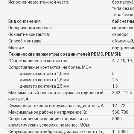
Исполнение монтажной части:
без патруб
типа без к
типа без к
Вид сочленения:
байонетны
Поляризация корпуса:
многошпо
Покрытие контактов:
серебро
Способ монтажа:
объемный,
Монтаж:
внутренни
Технические параметры соединителей РБМ5, РБМ5Н:
Общее количество контактов:
4, 7, 10, 19,
Сопротивление контактов, не более, МОм:
- диаметр контакта 1,0 мм
5
- диаметр контакта 1,5 мм
2,5
- диаметр контакта 2,5 мм
1,6
Максимальный токовая нагрузка на одиночный
3,32....12,5
контакт, А:
Суммарная токовая нагрузка на соединитель, А:
12....22
Максимальное рабочее напряжение, В:
560; 700
Сопротивление изоляции в нормальных
5000
климатических условиях, не менее, МОм:
Синусоидальная вибрация, диапазон частот, Гц:
1....5000