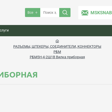
MSKSNAB
Все
слуги
РАЗЪЕМЫ, ШТЕКЕРЫ, СОЕДИНИТЕЛИ, КОННЕКТОРЫ
РБМ
РБМ5Н-4-2Ш1В Вилка приборная
РИБОРНАЯ