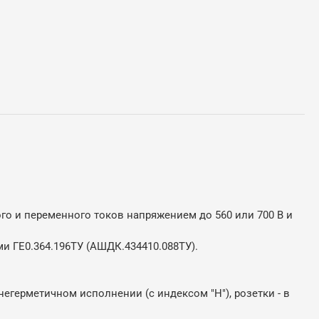
о и переменного токов напряжением до 560 или 700 В и
и ГЕ0.364.196ТУ (АШДК.434410.088ТУ).
егерметичном исполнении (с индексом "Н"), розетки - в