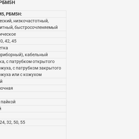
 РБМ5Н
М5, РБМ5Н:
еский, низкочастотный,
итный, быстросочленяемый
ическое
30, 42, 45
етка
приборный), кабельный
ка, с патрубком открытого
ожуха, с патрубком закрытого
ожуха или с кожухом
й
ночная
 пайкой
й
 24, 32, 50, 55