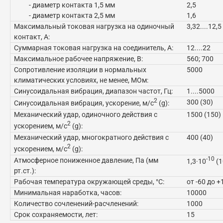
- диаметр контакта 1,5 мм
2,5
- диаметр контакта 2,5 мм
1,6
Максимальный токовая нагрузка на одиночный
3,32....12,5
контакт, А:
Суммарная токовая нагрузка на соединитель, А:
12....22
Максимальное рабочее напряжение, В:
560; 700
Сопротивление изоляции в нормальных
5000
климатических условиях, не менее, МОм:
Синусоидальная вибрация, диапазон частот, Гц:
1....5000
2
300 (30)
Синусоидальная вибрация, ускорение, м/с
(g):
Механический удар, одиночного действия с
1500 (150)
2
ускорением, м/с
(g):
Механический удар, многократного действия с
400 (40)
2
ускорением, м/с
(g):
-10
Атмосферное пониженное давление, Па (мм
1,3·10
(1
рт.ст.):
Рабочая температура окружающей среды, °C:
от -60 до +
Минимальная наработка, часов:
10000
Количество сочленений-расчленений:
1000
Срок сохраняемости, лет:
15