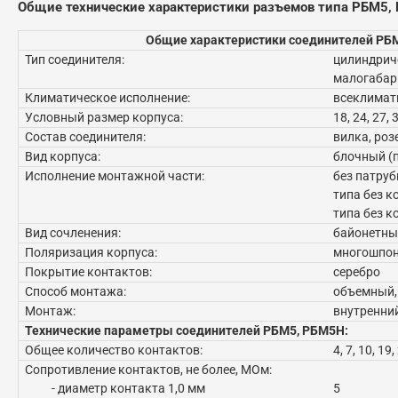
Общие технические характеристики разъемов типа РБМ5,
Общие характеристики соединителей РБ
Тип соединителя:
цилиндрич
малогабар
Климатическое исполнение:
всеклимат
Условный размер корпуса:
18, 24, 27, 
Состав соединителя:
вилка, роз
Вид корпуса:
блочный (
Исполнение монтажной части:
без патруб
типа без к
типа без к
Вид сочленения:
байонетны
Поляризация корпуса:
многошпо
Покрытие контактов:
серебро
Способ монтажа:
объемный,
Монтаж:
внутренни
Технические параметры соединителей РБМ5, РБМ5Н:
Общее количество контактов:
4, 7, 10, 19,
Сопротивление контактов, не более, МОм:
- диаметр контакта 1,0 мм
5