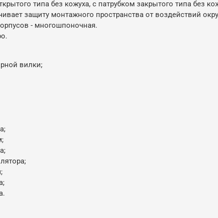
крытого типа без кожуха, с патрубком закрытого типа без ко
чивает защиту монтажного пространства от воздействий ок
корпусов - многошпоночная.
о.
орной вилки;
а;
;
а;
олятора;
;
а;
а.