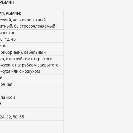
 РБМ4Н
М4, РБМ4Н:
еский, низкочастотный,
итный, быстросочленяемый
ическое
30, 42, 45
етка
приборный), кабельный
ка, с патрубком открытого
ожуха, с патрубком закрытого
ожуха или с кожухом
й
ночная
 пайкой
й
 24, 32, 50, 55