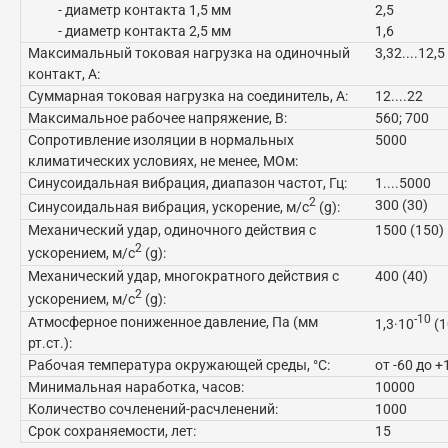
- диаметр контакта 1,5 мм
2,5
- диаметр контакта 2,5 мм
1,6
Максимальный токовая нагрузка на одиночный
3,32....12,5
контакт, А:
Суммарная токовая нагрузка на соединитель, А:
12....22
Максимальное рабочее напряжение, В:
560; 700
Сопротивление изоляции в нормальных
5000
климатических условиях, не менее, МОм:
Синусоидальная вибрация, диапазон частот, Гц:
1....5000
2
300 (30)
Синусоидальная вибрация, ускорение, м/с
(g):
Механический удар, одиночного действия с
1500 (150)
2
ускорением, м/с
(g):
Механический удар, многократного действия с
400 (40)
2
ускорением, м/с
(g):
-10
Атмосферное пониженное давление, Па (мм
1,3·10
(1
рт.ст.):
Рабочая температура окружающей среды, °C:
от -60 до +
Минимальная наработка, часов:
10000
Количество сочленений-расчленений:
1000
Срок сохраняемости, лет:
15