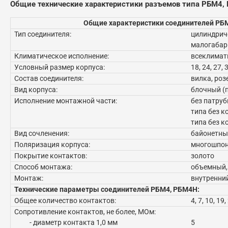
Общие технические характеристики разъемов типа РБМ4,
Общие характеристики соединителей РБ
Тип соединителя:
цилиндрич
малогабар
Климатическое исполнение:
всеклимат
Условный размер корпуса:
18, 24, 27, 
Состав соединителя:
вилка, роз
Вид корпуса:
блочный (
Исполнение монтажной части:
без патруб
типа без к
типа без к
Вид сочленения:
байонетны
Поляризация корпуса:
многошпо
Покрытие контактов:
золото
Способ монтажа:
объемный,
Монтаж:
внутренни
Технические параметры соединителей РБМ4, РБМ4Н:
Общее количество контактов:
4, 7, 10, 19,
Сопротивление контактов, не более, МОм:
- диаметр контакта 1,0 мм
5