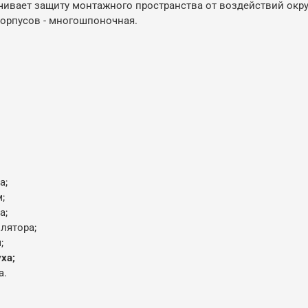
чивает защиту монтажного пространства от воздействий ок
корпусов - многошпоночная.
а;
;
а;
олятора;
;
ха;
а.