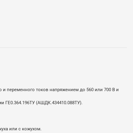
и переменного токов напряжением до 560 или 700 В и
и ГЕ0.364.196ТУ (АШДК.434410.088ТУ).
жуха или с кожухом.