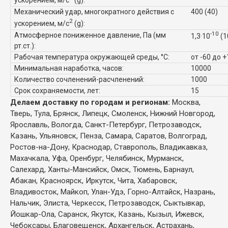
ускорением, м/с
(g):
Механический удар, многократного действия с
400 (40)
2
ускорением, м/с
(g):
-10
Атмосферное пониженное давление, Па (мм
1,3·10
(1
рт.ст.):
Рабочая температура окружающей среды, °C:
от -60 до 
Минимальная наработка, часов:
10000
Количество сочленений-расчленений:
1000
Срок сохраняемости, лет:
15
Делаем доставку по городам и регионам:
Москва,
Тверь, Тула, Брянск, Липецк, Смоленск, Нижний Новгород,
Ярославль, Вологда, Санкт-Петербург, Петрозаводск,
Казань, Ульяновск, Пенза, Самара, Саратов, Волгоград,
Ростов-на-Дону, Краснодар, Ставрополь, Владикавказ,
Махачкала, Уфа, Оренбург, Челябинск,
Мурманск,
Салехард, Ханты-Мансийск, Омск, Тюмень, Барнаул,
Абакан, Красноярск, Иркутск, Чита, Хабаровск,
Владивосток, Майкоп, Улан-Удэ, Горно-Алтайск, Назрань,
Нальчик, Элиста, Черкесск, Петрозаводск, Сыктывкар,
Йошкар-Ола, Саранск, Якутск, Казань, Кызыл, Ижевск,
Чебоксары, Благовещенск, Архангельск, Астрахань,