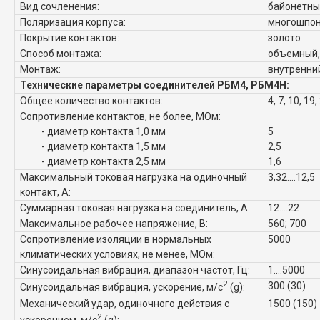
Вид сочленения:
байонетны
Поляризация корпуса:
многошпо
Покрытие контактов:
золото
Способ монтажа:
объемный,
Монтаж:
внутренни
Технические параметры соединителей РБМ4, РБМ4Н:
Общее количество контактов:
4, 7, 10, 19,
Сопротивление контактов, не более, МОм:
- диаметр контакта 1,0 мм
5
- диаметр контакта 1,5 мм
2,5
- диаметр контакта 2,5 мм
1,6
Максимальный токовая нагрузка на одиночный
3,32....12,5
контакт, А:
Суммарная токовая нагрузка на соединитель, А:
12....22
Максимальное рабочее напряжение, В:
560; 700
Сопротивление изоляции в нормальных
5000
климатических условиях, не менее, МОм:
Синусоидальная вибрация, диапазон частот, Гц:
1....5000
2
300 (30)
Синусоидальная вибрация, ускорение, м/с
(g):
Механический удар, одиночного действия с
1500 (150)
2