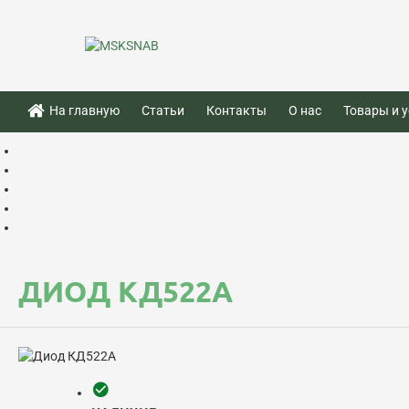
На главную
Статьи
Контакты
О нас
Товары и у
ДИОД КД522А