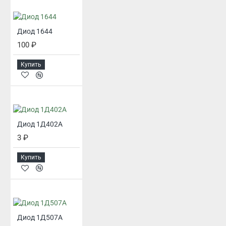
Диод 1644
100 ₽
Купить
Диод 1Д402А
3 ₽
Купить
Диод 1Д507А