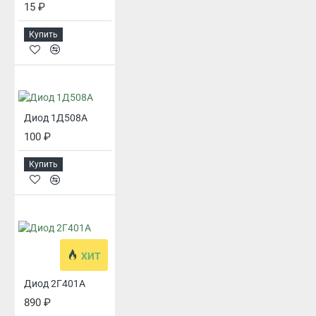
15 ₽
Купить
Диод 1Д508А
100 ₽
Купить
ХИТ
Диод 2Г401А
890 ₽