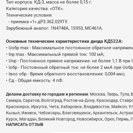
Тип корпуса: КД-3, масса не более 0,15 г.
Категория качества: «ОТК».
Технические условия:
- приемка «1» дР3.362.029ТУ.
Зарубежный аналог: 1N4748A, 1S953, MC461A.
Основные технические характеристики диода КД522А:
• Uoбp max - Максимальное постоянное обратное напряжени
• Inp max - Максимальный прямой ток: 100 мА;
• Unp - Постоянное прямое напряжение: не более 1,1 В при I
• Ioбp - Постоянный обратный ток: не более 2 мкА при Uoбp 
• tвoc обр - Время обратного восстановления: 0,004 мкс;
• Сд - Общая емкость: 4 пФ.
Делаем доставку по городам и регионам
: Москва, Тверь, Тула
Самара, Саратов, Волгоград, Ростов-на-Дону, Краснодар, Ставр
Красноярск, Иркутск, Чита, Хабаровск, Владивосток, Майкоп, Ул
Кызыл, Ижевск, Чебоксары, Благовещенск, Архангельск, Астраха
Курск, Магадан, Великий Новгород, Новосибирск, Орел, Пермь, П
НАПИСАТЬ ОТЗЫВ