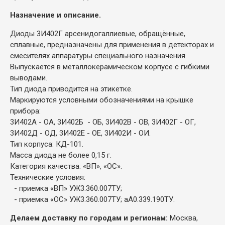
Назначение и описание.
Диоды 3И402Г арсенидогаллиевые, обращённые,
сплавные, предназначены для применения в детекторах и
смесителях аппаратуры специального назначения.
Выпускается в металлокерамическом корпусе с гибкими
выводами.
Тип диода приводится на этикетке.
Маркируются условными обозначениями на крышке
прибора:
3И402А - ОА, 3И402Б - ОБ, 3И402В - ОВ, 3И402Г - ОГ,
3И402Д - ОД, 3И402Е - ОЕ, 3И402И - ОИ.
Тип корпуса: КД-101.
Масса диода не более 0,15 г.
Категория качества: «ВП», «ОС».
Технические условия:
- приемка «ВП» УЖ3.360.007ТУ;
- приемка «ОС» УЖ3.360.007ТУ; аА0.339.190ТУ.
Делаем доставку по городам и регионам:
Москва,