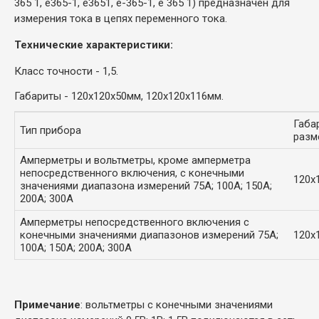
365 1, e365-1, e3651, e-365-1, e 365 1) предназначен для
измерения тока в цепях переменного тока.
Технические характеристики:
Класс точности - 1,5.
Габариты - 120х120х50мм, 120х120х116мм.
Габа
Тип прибора
разм
Амперметры и вольтметры, кроме амперметра
непосредственного включения, с конечными
120х
значениями диапазона измерений 75А; 100А; 150А;
200А; 300A
Амперметры непосредственного включения с
конечными значениями диапазонов измерений 75А;
120х
100А; 150А; 200А; 300А
Примечание
: вольтметры с конечными значениями