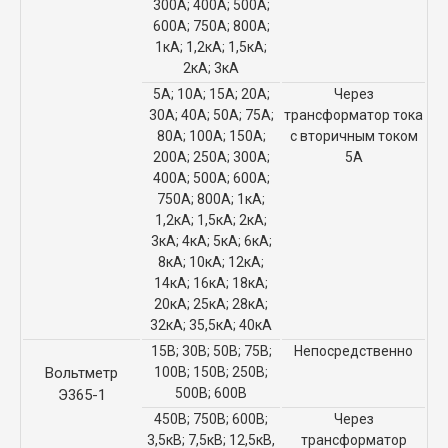
300А; 400А; 500А;
600А; 750А; 800А;
1кА; 1,2кА; 1,5кА;
2кА; 3кА
5А; 10А; 15А; 20А;
Через
30А; 40А; 50А; 75А;
трансформатор тока
80А; 100А; 150А;
с вторичным током
200А; 250А; 300А;
5А
400А; 500А; 600А;
750А; 800А; 1кА;
1,2кА; 1,5кА; 2кА;
3кА; 4кА; 5кА; 6кА;
8кА; 10кА; 12кА;
14кА; 16кА; 18кА;
20кА; 25кА; 28кА;
32кА; 35,5кА; 40кА
15В; 30В; 50В; 75В;
Непосредственно
Вольтметр
100В; 150В; 250В;
500В; 600В
Э365-1
450В; 750В; 600В;
Через
3,5кВ; 7,5кВ; 12,5кВ,
трансформатор