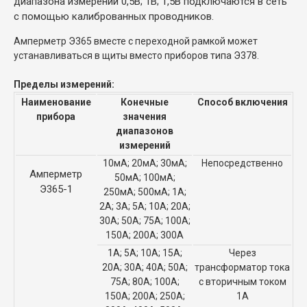
диапазона измерений 0,5В; 1В; 1,5В подключаются в сеть
с помощью калиброванных проводников.
Амперметр Э365 вместе с переходной рамкой может
устанавливаться в щиты вместо приборов типа Э378.
Пределы измерений:
Наименование
Конечные
Способ включения
прибора
значения
диапазонов
измерений
10мА; 20мА; 30мА;
Непосредственно
Амперметр
50мА; 100мА;
Э365-1
250мА; 500мА; 1А;
2А; 3А; 5А; 10А; 20А;
30А; 50А; 75А; 100А;
150А; 200А; 300А
1А; 5А; 10А; 15А;
Через
20А; 30А; 40А; 50А;
трансформатор тока
75А; 80А; 100А;
с вторичным током
150А; 200А; 250А;
1А