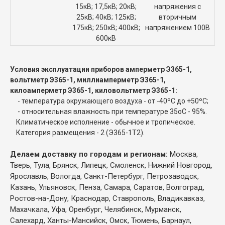
15кВ; 17,5кВ; 20кВ;
напряжения с
25кВ; 40кВ; 125кВ;
вторичным
175кВ; 250кВ; 400кВ;
напряжением 100В
600кВ
Условия эксплуатации приборов амперметр Э365-1,
вольтметр Э365-1, миллиамперметр Э365-1,
килоамперметр Э365-1, киловольтметр Э365-1:
- температура окружающего воздуха - от -40ºС до +50ºС;
- относительная влажность при температуре 35
о
С - 95%.
Климатическое исполнение - обычное и тропическое.
Категория размещения - 2 (Э365-1Т2).
Делаем доставку по городам и регионам:
Москва,
Тверь, Тула, Брянск, Липецк, Смоленск, Нижний Новгород,
Ярославль, Вологда, Санкт-Петербург, Петрозаводск,
Казань, Ульяновск, Пенза, Самара, Саратов, Волгоград,
Ростов-на-Дону, Краснодар, Ставрополь, Владикавказ,
Махачкала, Уфа, Оренбург, Челябинск, Мурманск,
Салехард, Ханты-Мансийск, Омск, Тюмень, Барнаул,