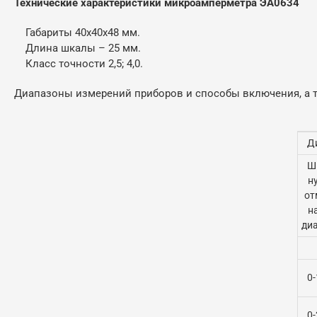
Технические характеристики микроамперметра ЭА0634
Габариты 40x40x48 мм.
Длина шкалы – 25 мм.
Класс точности 2,5; 4,0.
Диапазоны измерений приборов и способы включения, а т
Д
Ш
н
от
н
ди
0
0