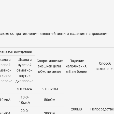
акже сопротивления внешней цепи и падения напряжения .
иапазон измерений
кала с
Шкала с
Сопротивление
Падение
Способ
улевой
нулевой
внешней цепи,
напряжения,
включени
меткой
отметкой
кОм, не менее
мВ, не более,
а краю
внутри
апазона
диапазона
-
5-0-5мкА
5-100кОм
10-0-
-10мкА
50кОм
10мкА
200мВ
Непосредстве
20-0-
-20мкА
30кОм