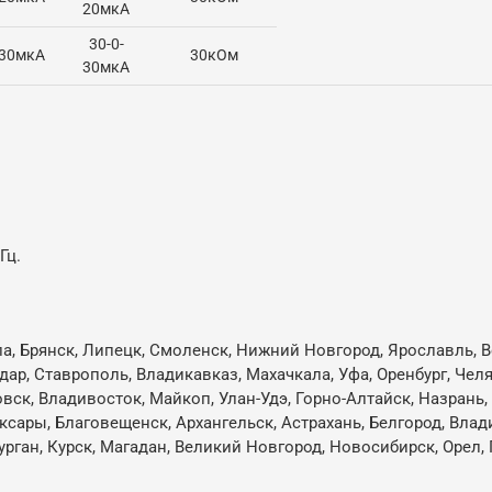
20мкА
30-0-
-30мкА
30кОм
30мкА
Гц.
ла, Брянск, Липецк, Смоленск, Нижний Новгород, Ярославль, Во
одар, Ставрополь, Владикавказ, Махачкала, Уфа, Оренбург, Че
овск, Владивосток, Майкоп, Улан-Удэ, Горно-Алтайск, Назрань
ксары, Благовещенск, Архангельск, Астрахань, Белгород, Влад
ган, Курск, Магадан, Великий Новгород, Новосибирск, Орел, 