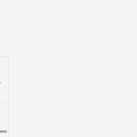
я
нно