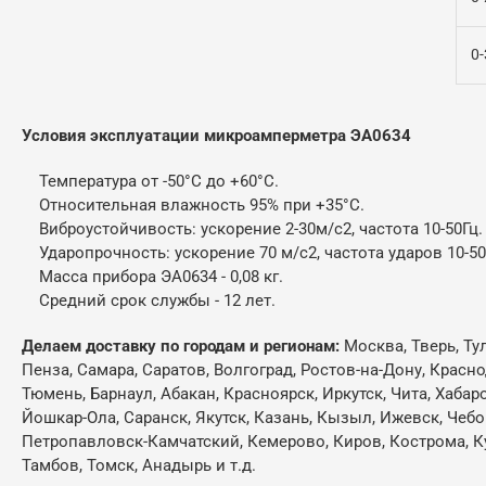
0
Условия эксплуатации микроамперметра ЭА0634
Температура от -50°С до +60°C.
Относительная влажность 95% при +35°C.
Виброустойчивость: ускорение 2-30м/с
2
, частота 10-50Гц.
Ударопрочность: ускорение 70 м/с
2
, частота ударов 10-50
Масса прибора ЭА0634 - 0,08 кг.
Средний срок службы - 12 лет.
Делаем доставку по городам и регионам:
Москва, Тверь, Ту
Пенза, Самара, Саратов, Волгоград, Ростов-на-Дону, Красн
Тюмень, Барнаул, Абакан, Красноярск, Иркутск, Чита, Хабар
Йошкар-Ола, Саранск, Якутск, Казань, Кызыл, Ижевск, Чебо
Петропавловск-Камчатский, Кемерово, Киров, Кострома, Кур
Тамбов, Томск, Анадырь и т.д.