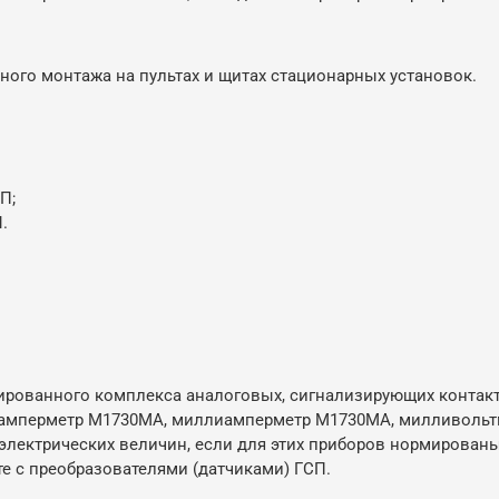
го монтажа на пультах и щитах стационарных установок.
П;
.
ированного комплекса аналоговых, сигнализирующих контак
амперметр М1730МА, миллиамперметр М1730МА, милливольтм
еэлектрических величин, если для этих приборов нормирован
е с преобразователями (датчиками) ГСП.