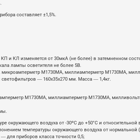
.
ибора составляет ±1,5%.
КП и КЛ изменяется от 30мкА (не более) в затемненном сост
кала лампы осветителя не более 5В.
, микроамперметр М1730МА, миллиамперметр М1730МА, милли
светофильтров ― 160х35х270 мм. Масса ― 1,4кг.
амперметр М1730МА, миллиамперметр М1730МА, милливольтм
мы.
е окружающего воздуха от -30ºС до +50°С и относительной в
нением температуры окружающего воздуха от нормальной (в п
 ― для приборов класса точности 0,5;