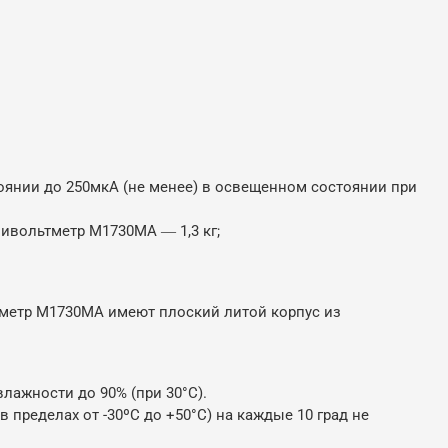
оянии до 250мкА (не менее) в освещенном состоянии при
вольтметр М1730МА ― 1,3 кг;
етр М1730МА имеют плоский литой корпус из
лажности до 90% (при 30°С).
ределах от -30ºС до +50°С) на каждые 10 град не