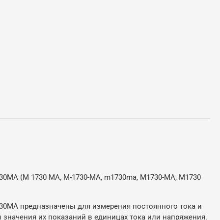
МА (М 1730 МА, М-1730-МА, m1730ma, М1730-МА, М1730
0МА предназначены для измерения постоянного тока и
ы значения их показаний в единицах тока или напряжения.