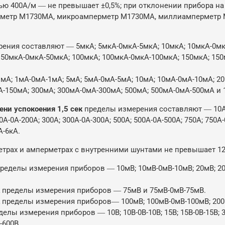
 400А/м ― не превышает ±0,5%; при отклонении прибора на
ьтметр М1730МА, микроамперметр М1730МА, миллиамперметр
ения составляют ― 5мкА; 5мкА-0мкА-5мкА; 10мкА; 10мкА-0мкА
0мкА-0мкА-50мкА; 100мкА; 100мкА-0мкА-100мкА; 150мкА; 150
А; 1мА-0мА-1мА; 5мА; 5мА-0мА-5мА; 10мА; 10мА-0мА-10мА; 20
150мА; 300мА; 300мА-0мА-300мА; 500мА; 500мА-0мА-500мА и 1А; 
ни успокоения 1,5 сек
пределы измерения составляют ― 10А; 1
0А-0А-200А; 300А; 300А-0А-300А; 500А; 500А-0А-500А; 750А; 750А-
А-6кА.
трах и амперметрах с внутренними шунтами не превышает 1
ределы измерения приборов ― 10мВ; 10мВ-0мВ-10мВ; 20мВ; 20м
пределы измерения приборов ― 75мВ и 75мВ-0мВ-75мВ.
пределы измерения приборов― 100мВ; 100мВ-0мВ-100мВ; 200м
елы измерения приборов ― 10В; 10В-0В-10В; 15В; 15В-0В-15В; 30В
-600В.