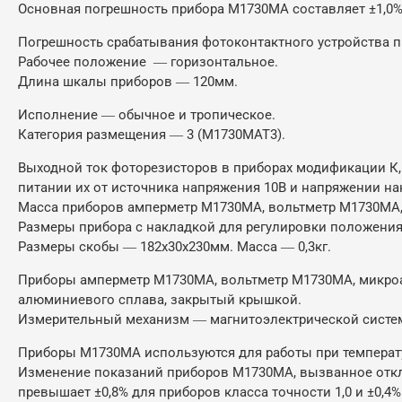
Основная погрешность прибора М1730МА составляет ±1,0%
Погрешность срабатывания фотоконтактного устройства пр
Рабочее положение ― горизонтальное.
Длина шкалы приборов ― 120мм.
Исполнение ― обычное и тропическое.
Категория размещения ― 3 (М1730МАТ3).
Выходной ток фоторезисторов в приборах модификации К, 
питании их от источника напряжения 10В и напряжении на
Масса приборов амперметр М1730МА, вольтметр М1730МА
Размеры прибора с накладкой для регулировки положения 
Размеры скобы ― 182х30х230мм. Масса ― 0,3кг.
Приборы амперметр М1730МА, вольтметр М1730МА, микро
алюминиевого сплава, закрытый крышкой.
Измерительный механизм ― магнитоэлектрической систе
Приборы М1730МА используются для работы при температур
Изменение показаний приборов М1730МА, вызванное откло
превышает ±0,8% для приборов класса точности 1,0 и ±0,4%