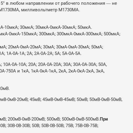
 5° в любом направлении от рабочего положения ― не
 М1730МА, милливольтметр М1730МА.
-10мкА; 30мкА; 30мкА-0мкА-30мкА; 50мкА.
мкА-0мкА-150мкА; 300мкА; 300мкА-0мкА-300мкА; 500мкА;
мА; 20мА-0мА-20мА; 30мА; 30мА-0мА-30мА; 50мА;
1А-0А-1А; 2А; 2А-0А-2А; 5А; 5А-0А-5А.
0А-0А-10А; 20А; 20А-0А-20А; 30А; 30А-0А-30А; 50А,
0А-750А и 1кА, 1кА-0кА-1кА, 2кА, 2кА-0кА-2кА, 3кА,
20мВ.
В-0мВ-20мВ; 45мВ; 45мВ-0мВ-45мВ; 50мВ; 50мВ-0мВ-50мВ,
В; 200мВ-0мВ-200мВ; 500мВ; 500мВ-0мВ-500мВ.
При
; 30В-0В-30В; 50В; 50В-0В-50В; 75В; 75В-0В-75В;