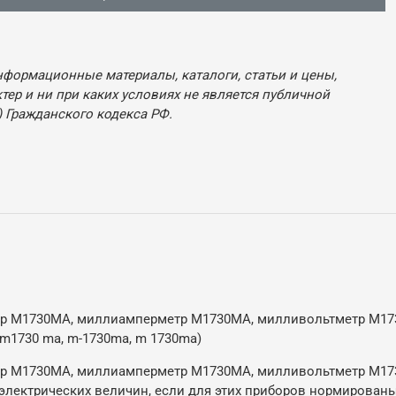
нформационные материалы, каталоги, статьи и цены,
ер и ни при каких условиях не является публичной
 Гражданского кодекса РФ.
р М1730МА, миллиамперметр М1730МА, милливольтметр М1730
 m1730 ma, m-1730ma, m 1730ma)
р М1730МА, миллиамперметр М1730МА, милливольтметр М173
еэлектрических величин, если для этих приборов нормирован