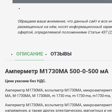
Обращаем ваше внимание, что данный сайт и все и
размещенные на нём, носят информационный характ
офертой, определяемой положениями Статьи 437 (2)
ОПИСАНИЕ
ОТЗЫВЫ
Амперметр
М1730МА 500-0-500 мА
Цена указана без НДС.
Амперметр М1730МА, вольтметр М1730МА, микроампермет
МА, М-1730МА, М 1730МА, m 1730 ma, m-1730-ma, m1730-ma,
Амперметр М1730МА, вольтметр М1730МА, микроампермет
напряжения, а также других электрических, магнитных и н