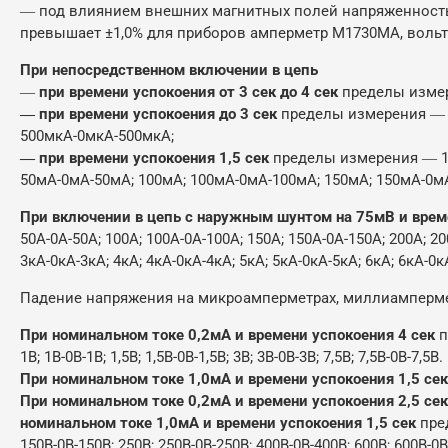
― под влиянием внешних магнитных полей напряженностью
превышает ±1,0% для приборов амперметр М1730МА, вол
При непосредственном включении в цепь
―
при времени успокоения от 3 сек до 4 сек
пределы измер
― при времени успокоения до 3 сек
пределы измерения ― 5
500мкА-0мкА-500мкА;
― при времени успокоения 1,5 сек
пределы измерения ― 1м
50мА-0мА-50мА; 100мА; 100мА-0мА-100мА; 150мА; 150мА-0мА-
При включении в цепь с наружным шунтом на 75мВ и време
50А-0А-50А; 100А; 100А-0А-100А; 150А; 150А-0А-150А; 200А; 20
3кА-0кА-3кА; 4кА; 4кА-0кА-4кА; 5кА; 5кА-0кА-5кА; 6кА; 6кА-0к
Падение напряжения на микроамперметрах, миллиамперме
При номинальном токе 0,2мА и времени успокоения 4 сек
п
1В; 1В-0В-1В; 1,5В; 1,5В-0В-1,5В; 3В; 3В-0В-3В; 7,5В; 7,5В-0В-7,5В.
При номинальном токе 1,0мА и времени успокоения 1,5 сек
При номинальном токе 0,2мА и времени успокоения 2,5 сек
номинальном токе 1,0мА и времени успокоения 1,5 сек
пред
150В-0В-150В; 250В; 250В-0В-250В; 400В-0В-400В; 600В; 600В-0В