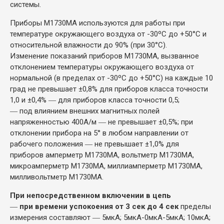
системы.
Приборы М1730МА используются для работы при
температуре окружающего воздуха от -30ºС до +50°С и
относительной влажности до 90% (при 30°С).
Изменение показаний приборов М1730МА, вызванное
отклонением температуры окружающего воздуха от
нормальной (в пределах от -30ºС до +50°С) на каждые 10
град не превышает ±0,8% для приборов класса точности
1,0 и ±0,4% ― для приборов класса точности 0,5;
― под влиянием внешних магнитных полей
напряженностью 400А/м ― не превышает ±0,5%; при
отклонении прибора на 5° в любом направлении от
рабочего положения ― не превышает ±1,0% для
приборов амперметр М1730МА, вольтметр М1730МА,
микроамперметр М1730МА, миллиамперметр М1730МА,
милливольтметр М1730МА.
При непосредственном включении в цепь
―
при времени успокоения от 3 сек до 4 сек
пределы
измерения составляют ― 5мкА; 5мкА-0мкА-5мкА; 10мкА;