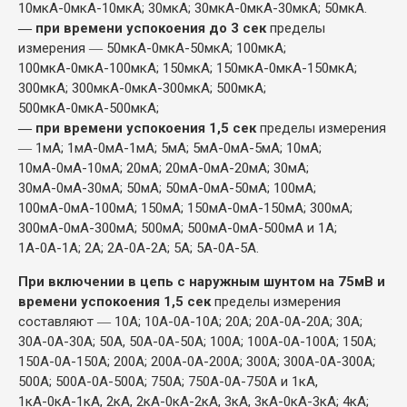
10мкА-0мкА-10мкА; 30мкА; 30мкА-0мкА-30мкА; 50мкА.
― при времени успокоения до 3 сек
пределы
измерения ― 50мкА-0мкА-50мкА; 100мкА;
100мкА-0мкА-100мкА; 150мкА; 150мкА-0мкА-150мкА;
300мкА; 300мкА-0мкА-300мкА; 500мкА;
500мкА-0мкА-500мкА;
― при времени успокоения 1,5 сек
пределы измерения
― 1мА; 1мА-0мА-1мА; 5мА; 5мА-0мА-5мА; 10мА;
10мА-0мА-10мА; 20мА; 20мА-0мА-20мА; 30мА;
30мА-0мА-30мА; 50мА; 50мА-0мА-50мА; 100мА;
100мА-0мА-100мА; 150мА; 150мА-0мА-150мА; 300мА;
300мА-0мА-300мА; 500мА; 500мА-0мА-500мА и 1А;
1А-0А-1А; 2А; 2А-0А-2А; 5А; 5А-0А-5А.
При включении в цепь с наружным шунтом на 75мВ и
времени успокоения 1,5 сек
пределы измерения
составляют ― 10А; 10А-0А-10А; 20А; 20А-0А-20А; 30А;
30А-0А-30А; 50А, 50А-0А-50А; 100А; 100А-0А-100А; 150А;
150А-0А-150А; 200А; 200А-0А-200А; 300А; 300А-0А-300А;
500А; 500А-0А-500А; 750А; 750А-0А-750А и 1кА,
1кА-0кА-1кА, 2кА, 2кА-0кА-2кА, 3кА, 3кА-0кА-3кА; 4кА;