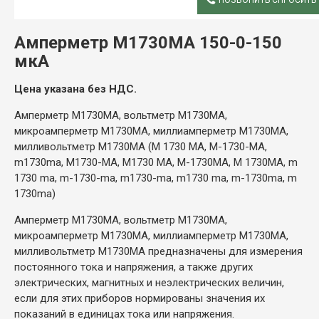
ОПИСАНИЕ
Амперметр
М1730МА 150-0-150
мкА
Цена указана без НДС.
Амперметр М1730МА, вольтметр М1730МА,
микроамперметр М1730МА, миллиамперметр М1730МА,
милливольтметр М1730МА (М 1730 МА, М-1730-МА,
m1730ma, М1730-МА, М1730 МА, М-1730МА, М 1730МА, m
1730 ma, m-1730-ma, m1730-ma, m1730 ma, m-1730ma, m
1730ma)
Амперметр М1730МА, вольтметр М1730МА,
микроамперметр М1730МА, миллиамперметр М1730МА,
милливольтметр М1730МА предназначены для измерения
постоянного тока и напряжения, а также других
электрических, магнитных и неэлектрических величин,
если для этих приборов нормированы значения их
показаний в единицах тока или напряжения.