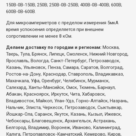
150В-0В-150В; 250В; 250В-0В-250В; 400В-0В-400В; 600В;
600В-0В-600В.
Для микроамперметров с пределом измерения 5мкА
время успокоения определяется при внешнем
сопротивлении не менее 8 кОм.
Делаем доставку по городам и регионам:
Москва,
Тверь, Тула, Брянск, Липецк, Смоленск, Нижний Новгород,
Ярославль, Вологда, Санкт-Петербург, Петрозаводск,
Казань, Ульяновск, Пенза, Самара, Саратов, Волгоград,
Ростов-на-Дону, Краснодар, Ставрополь, Владикавказ,
Махачкала, Уфа, Оренбург, Челябинск, Мурманск,
Салехард, Ханты-Мансийск, Омск, Тюмень, Барнаул,
Абакан, Красноярск, Иркутск, Чита, Хабаровск,
Владивосток, Майкоп, Улан-Удэ, Горно-Алтайск, Назрань,
Нальчик, Элиста, Черкесск, Петрозаводск, Сыктывкар,
Йошкар-Ола, Саранск, Якутск, Казань, Кызыл, Ижевск,
Чебоксары, Благовещенск, Архангельск, Астрахань,
Белгород, Владимир, Воронеж, Иваново, Калининград,
Калуга, Петропавловск-Камчатский, Кемерово, Киров,