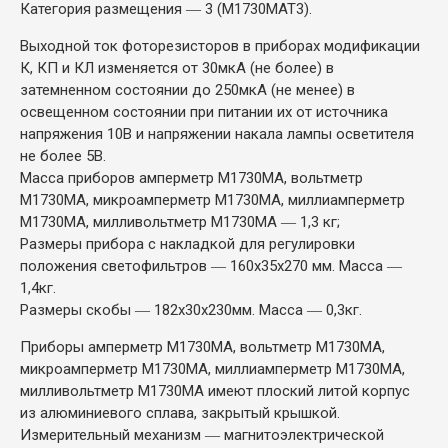
Категория размещения ― 3 (М1730МАТ3).
Выходной ток фоторезисторов в приборах модификации
К, КП и КЛ изменяется от 30мкА (не более) в
затемненном состоянии до 250мкА (не менее) в
освещенном состоянии при питании их от источника
напряжения 10В и напряжении накала лампы осветителя
не более 5В.
Масса приборов амперметр М1730МА, вольтметр
М1730МА, микроамперметр М1730МА, миллиамперметр
М1730МА, милливольтметр М1730МА ― 1,3 кг;
Размеры прибора с накладкой для регулировки
положения светофильтров ― 160х35х270 мм. Масса ―
1,4кг.
Размеры скобы ― 182х30х230мм. Масса ― 0,3кг.
Приборы амперметр М1730МА, вольтметр М1730МА,
микроамперметр М1730МА, миллиамперметр М1730МА,
милливольтметр М1730МА имеют плоский литой корпус
из алюминиевого сплава, закрытый крышкой.
Измерительный механизм ― магнитоэлектрической