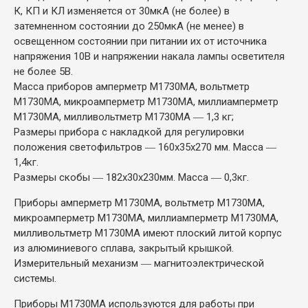
К, КП и КЛ изменяется от 30мкА (не более) в
затемненном состоянии до 250мкА (не менее) в
освещенном состоянии при питании их от источника
напряжения 10В и напряжении накала лампы осветителя
не более 5В.
Масса приборов амперметр М1730МА, вольтметр
М1730МА, микроамперметр М1730МА, миллиамперметр
М1730МА, милливольтметр М1730МА ― 1,3 кг;
Размеры прибора с накладкой для регулировки
положения светофильтров ― 160х35х270 мм. Масса ―
1,4кг.
Размеры скобы ― 182х30х230мм. Масса ― 0,3кг.
Приборы амперметр М1730МА, вольтметр М1730МА,
микроамперметр М1730МА, миллиамперметр М1730МА,
милливольтметр М1730МА имеют плоский литой корпус
из алюминиевого сплава, закрытый крышкой.
Измерительный механизм ― магнитоэлектрической
системы.
Приборы М1730МА используются для работы при