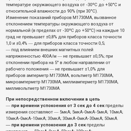
температуре окружающего воздуха от -30ºС до +50°С и
относительной влажности до 90% (при 30°С).
Изменение показаний приборов М1730МА, вызванное
отклонением температуры окружающего воздуха от
нормальной (в пределах от -30ºС до +50°С) на каждые 10
град не превышает ±0,8% для приборов класса точности
1,0 и ±0,4% ― для приборов класса точности 0,5;
― под влиянием внешних магнитных полей
напряженностью 400А/м ― не превышает ±0,5%; при
отклонении прибора на 5° в любом направлении от
рабочего положения ― не превышает ±1,0% для
приборов амперметр М1730МА, вольтметр М1730МА,
микроамперметр М1730МА, миллиамперметр М1730МА,
милливольтметр М1730МА.
При непосредственном включении в цепь
―
при времени успокоения от 3 сек до 4 сек
пределы
измерения составляют ― 5мкА; 5мкА-0мкА-5мкА; 10мкА;
10мкА-0мкА-10мкА; 30мкА; 30мкА-0мкА-30мкА; 50мкА.
― при времени успокоения до 3 сек
пределы