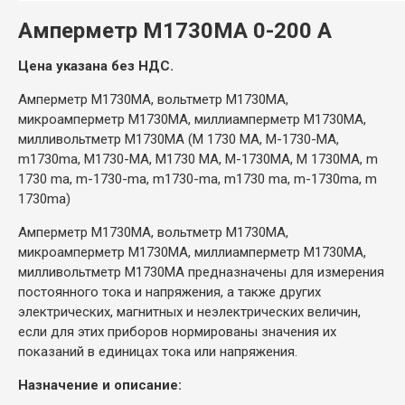
Амперметр
М1730МА 0-200 А
Цена указана без НДС.
Амперметр М1730МА, вольтметр М1730МА,
микроамперметр М1730МА, миллиамперметр М1730МА,
милливольтметр М1730МА (М 1730 МА, М-1730-МА,
m1730ma, М1730-МА, М1730 МА, М-1730МА, М 1730МА, m
1730 ma, m-1730-ma, m1730-ma, m1730 ma, m-1730ma, m
1730ma)
Амперметр М1730МА, вольтметр М1730МА,
микроамперметр М1730МА, миллиамперметр М1730МА,
милливольтметр М1730МА предназначены для измерения
постоянного тока и напряжения, а также других
электрических, магнитных и неэлектрических величин,
если для этих приборов нормированы значения их
показаний в единицах тока или напряжения.
Назначение и описание: