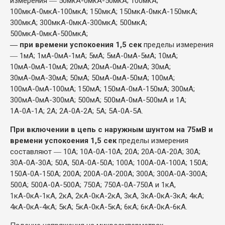
измерения ― 50мкА-0мкА-50мкА; 100мкА;
100мкА-0мкА-100мкА; 150мкА; 150мкА-0мкА-150мкА;
300мкА; 300мкА-0мкА-300мкА; 500мкА;
500мкА-0мкА-500мкА;
― при времени успокоения 1,5 сек
пределы измерения
― 1мА; 1мА-0мА-1мА; 5мА; 5мА-0мА-5мА; 10мА;
10мА-0мА-10мА; 20мА; 20мА-0мА-20мА; 30мА;
30мА-0мА-30мА; 50мА; 50мА-0мА-50мА; 100мА;
100мА-0мА-100мА; 150мА; 150мА-0мА-150мА; 300мА;
300мА-0мА-300мА; 500мА; 500мА-0мА-500мА и 1А;
1А-0А-1А; 2А; 2А-0А-2А; 5А; 5А-0А-5А.
При включении в цепь с наружным шунтом на 75мВ и
времени успокоения 1,5 сек
пределы измерения
составляют ― 10А; 10А-0А-10А; 20А; 20А-0А-20А; 30А;
30А-0А-30А; 50А, 50А-0А-50А; 100А; 100А-0А-100А; 150А;
150А-0А-150А; 200А; 200А-0А-200А; 300А; 300А-0А-300А;
500А; 500А-0А-500А; 750А; 750А-0А-750А и 1кА,
1кА-0кА-1кА, 2кА, 2кА-0кА-2кА, 3кА, 3кА-0кА-3кА; 4кА;
4кА-0кА-4кА; 5кА; 5кА-0кА-5кА; 6кА; 6кА-0кА-6кА.