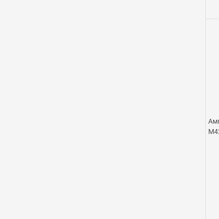
Ам
М4