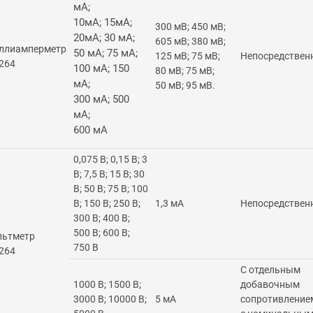
мА;
10мА; 15мА;
300 мВ; 450 мВ;
20мА; 30 мА;
605 мВ; 380 мВ;
ллиамперметр
50 мА; 75 мА;
125 мВ; 75 мВ;
Непосредствен
264
100 мА; 150
80 мВ; 75 мВ;
мА;
50 мВ; 95 мВ.
300 мА; 500
мА;
600 мА
0,075 В; 0,15 В; 3
В; 7,5 В; 15 В; 30
В; 50 В; 75 В; 100
В; 150 В; 250 В;
1,3 мА
Непосредствен
300 В; 400 В;
500 В; 600 В;
льтметр
750 В
264
С отдельным
1000 В; 1500 В;
добавочным
3000 В; 10000 В;
5 мА
сопротивление