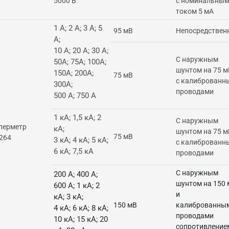
5000 В
с номинальны
током 5 мА
1 А; 2 А; 3 А; 5
95 мВ
Непосредствен
А;
10 А; 20 А; 30 А;
С наружным
50А; 75А; 100А;
шунтом на 75 м
150А; 200А;
75 мВ
с калиброванн
300А;
проводами
500 А; 750 А
1 кА; 1,5 кА; 2
С наружным
перметр
кА;
шунтом на 75 м
75 мВ
264
3 кА; 4 кА; 5 кА;
с калиброванн
6 кА; 7,5 кА
проводами
С наружным
200 А; 400 А;
шунтом на 150 
600 А; 1 кА; 2
и
кА; 3 кА;
150 мВ
калиброванны
4 кА; 6 кА; 8 кА;
проводами
10 кА; 15 кА; 20
сопротивление