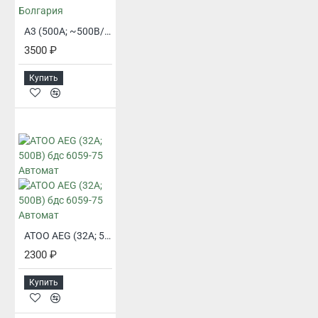
A3 (500А; ~500В/-220В) Автоматический выключатель Болгария
3500 ₽
Купить
ATOO AEG (32А; 500В) бдс 6059-75 Автомат
2300 ₽
Купить