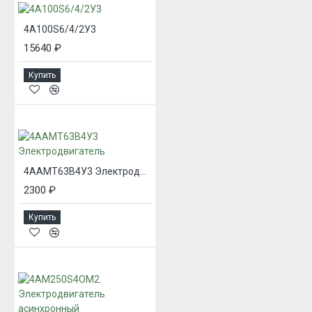
4А100S6/4/2У3
15640 ₽
Купить
4ААМТ63В4У3 Электродвигатель
2300 ₽
Купить