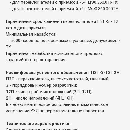
- для переключателей с приёмкой «5»: ЦЭ0.360.016ТУ;
- для переключателей с приёмкой «9»: МФ0.360.000ТУ.
Гарантийный срок хранения переключателей П2Г-3 - 12
лет с даты приёмки.
Минимальная наработка:
- 5000 часов во всех режимах и условиях, допускаемых
ТУ.
Гарантийная наработка исчисляется в пределах
гарантийного срока хранения.
Расшифровка условного обозначения: П2Г-3-12П2Н
П2Г
- переключатель, высокочастотный, галетный;
3
- порядковый номер разработки;
12П -
число рабочих положений (2П...12П);
2Н -
число направлений (4Н...16Н);
В
- всеклиматическое исполнение, климатическое
исполнение УХЛ на переключатель не наносится.
Технические характеристики.
Сопротивление изоляции, не менее: