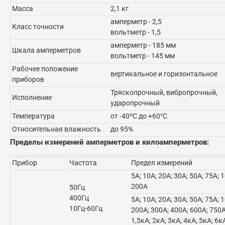
Масса
2,1 кг
амперметр - 2,5
Класс точности
вольтметр - 1,5
амперметр - 185 мм
Шкала амперметров
вольтметр - 145 мм
Рабочее положение
вертикальное и горизонтальное
приборов
Тряскопрочный, вибропрочный,
Исполнение
ударопрочный
Температура
от -40ºС до +60°С
Относительная влажность
до 95%
Пределы измерений амперметров и килоамперметров:
Прибор
Частота
Предел измерений
5А; 10А; 20А; 30А; 50А; 75А; 
200А
50Гц
400Гц
5А; 10А; 20А; 30А; 50А; 75А; 
10Гц-60Гц
200А; 300А; 400А; 600А; 750А
1,5кА; 2кА; 3кА; 4кА; 5кА; 6к