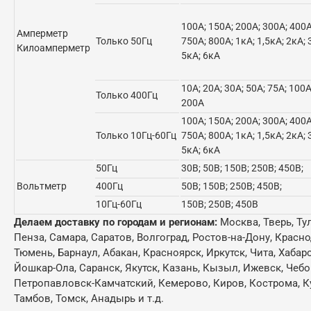
100А; 150А; 200А; 300А; 400А
Амперметр
Только 50Гц
750А; 800А; 1кА; 1,5кА; 2кА; 
Килоамперметр
5кА; 6кА
10А; 20А; 30А; 50А; 75А; 100А
Только 400Гц
200А
100А; 150А; 200А; 300А; 400А
Только 10Гц-60Гц
750А; 800А; 1кА; 1,5кА; 2кА; 
5кА; 6кА
50Гц
30В; 50В; 150В; 250В; 450В;
Вольтметр
400Гц
50В; 150В; 250В; 450В;
10Гц-60Гц
150В; 250В; 450В
Делаем доставку по городам и регионам:
Москва, Тверь, Ту
Пенза, Самара, Саратов, Волгоград, Ростов-на-Дону, Красн
Тюмень, Барнаул, Абакан, Красноярск, Иркутск, Чита, Хабар
Йошкар-Ола, Саранск, Якутск, Казань, Кызыл, Ижевск, Чебо
Петропавловск-Камчатский, Кемерово, Киров, Кострома, Кур
Тамбов, Томск, Анадырь и т.д.