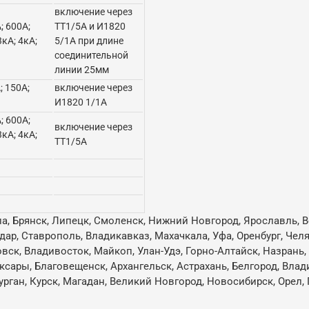
включение через
; 600А;
ТТ1/5А и И1820
3кА; 4кА;
5/1А при длине
соединительной
линии 25мм
; 150А;
включение через
И1820 1/1А
; 600А;
включение через
3кА; 4кА;
ТТ1/5А
ла, Брянск, Липецк, Смоленск, Нижний Новгород, Ярославль, В
одар, Ставрополь, Владикавказ, Махачкала, Уфа, Оренбург, Че
овск, Владивосток, Майкоп, Улан-Удэ, Горно-Алтайск, Назрань
ксары, Благовещенск, Архангельск, Астрахань, Белгород, Влад
ган, Курск, Магадан, Великий Новгород, Новосибирск, Орел, 