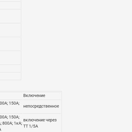
Включение
100А; 150А;
непосредственное
100А; 150А;
включение через
; 800А; 1кА;
ТТ 1/5А
А