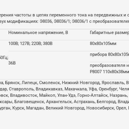
рения частоты в цепях переменного тока на передвижных и 
ух модификациях: Э8036, Э8036/1; Э8036/1 с преобразовател
Номинальное напряжение, В
Габаритные разме
100В; 127В; 220В; 380В
80х80х105мм
прибора 80х80х10
50Гц;
36В
преобразователя 
Р8007 110х80х38м
ла, Брянск, Липецк, Смоленск, Нижний Новгород, Ярославль, В
одар, Ставрополь, Владикавказ, Махачкала, Уфа, Оренбург, Че
овск, Владивосток, Майкоп, Улан-Удэ, Горно-Алтайск, Назрань
ксары, Благовещенск, Архангельск, Астрахань, Белгород, Влад
ган, Курск, Магадан, Великий Новгород, Новосибирск, Орел, 