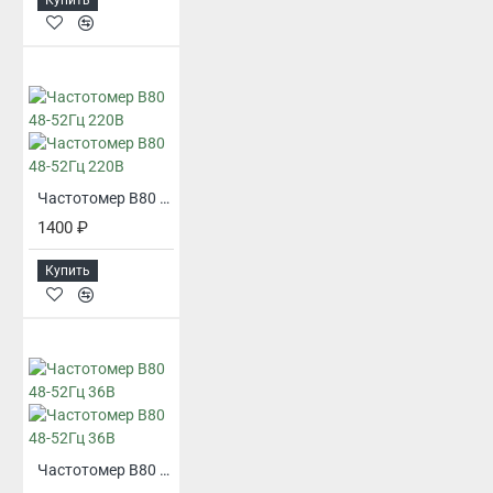
Частотомер В80 48-52Гц 220В
1400 ₽
Купить
Частотомер В80 48-52Гц 36В