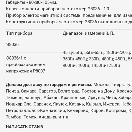
Габариты - 80х80х105мм.
Класс точности приборов частотомер Э8036 - 1,0.
Прибор электромагнитной системы предназначен для изме
Конструктивно приборы частотомер Э8036 выполнены в дв
Тип прибора
Диапазон измерений, Гц
Э8036
45Гц-55Гц; 55Гц-65Гц; 180Гц-220Гц;
Э8036/1 c
350Гц-450Гц; 380Гц-480Гц; 450Гц-5
преобразователем
900Гц-1100Гц; 1450Гц-1750Гц
напряжения Р8007
Делаем доставку по городам и регионам:
Москва, Тверь, Ту
Пенза, Самара, Саратов, Волгоград, Ростов-на-Дону, Красн
Тюмень, Барнаул, Абакан, Красноярск, Иркутск, Чита, Хабар
Йошкар-Ола, Саранск, Якутск, Казань, Кызыл, Ижевск, Чебо
Петропавловск-Камчатский, Кемерово, Киров, Кострома, Кур
Тамбов, Томск, Анадырь и т.д.
НАПИСАТЬ ОТЗЫВ