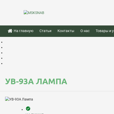
На главную
Статьи
Контакты
О нас
Товары и у
УВ-93А ЛАМПА