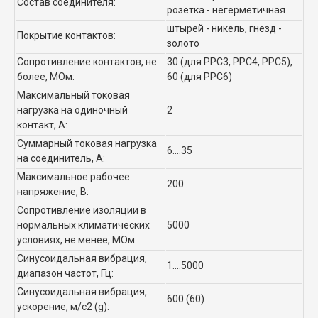
Состав соединителя:
розетка - негерметичная
штырей - никель, гнезд -
Покрытие контактов:
золото
Сопротивление контактов, не
30 (для РРС3, РРС4, РРС5),
более, МОм:
60 (для РРС6)
Максимальный токовая
нагрузка на одиночный
2
контакт, А:
Суммарный токовая нагрузка
6....35
на соединитель, А:
Максимальное рабочее
200
напряжение, В:
Сопротивление изоляции в
нормальных климатических
5000
условиях, не менее, МОм:
Синусоидальная вибрация,
1....5000
диапазон частот, Гц:
Синусоидальная вибрация,
600 (60)
ускорение, м/с2 (g):