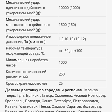
Механический удар,
одиночного действия с
10000 (1000)
ускорением, м/с2 (g):
Механический удар,
многократного действия с
1500 (150)
ускорением, м/с2 (g):
Атмосферное пониженное
1,3·10-10 (10-12)
давление, Па (мм рт.ст.):
Рабочая температура
от -60 до +100
окружающей среды, °C:
Минимальная наработка,
1000
часов:
Количество сочленений-
250
расчленений:
Срок сохраняемости, лет:
25
Делаем доставку по городам и регионам:
Москва,
Тверь, Тула, Брянск, Липецк, Смоленск, Нижний Новгород,
Ярославль, Вологда, Санкт-Петербург, Петрозаводск,
Казань, Ульяновск, Пенза, Самара, Саратов, Волгоград,
Ростов-на-Дону, Краснодар, Ставрополь, Владикавказ,