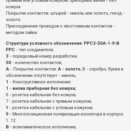
прямым или угловым кожухом, приборные вилки - без
кожуха.
Покрытие контактов: штырей - никель или золото, гнезд -
золото.
Присоединение проводов к хвостовикам контактов -
методом пайки.
Структура условного обозначения:
РРС3-50А-1-9-В
РРС
- тип соединителя;
3
- порядковый номер разработки;
50
- количество контактов;
А
- Покрытие контактов:
А - золото
, В - серебро, буква в
обозначении отсутствует - никель;
1
- Конструктивное исполнение:
1 - вилка приборная без кожуха;
0 - розетка кабельная без кожуха;
7 - розетка кабельная с прямым кожухом;
9 - розетка кабельная с угловым кожухом;
9
- Многопозиционная поляризация изолятора в корпусе:
1...12
В
- всеклиматическое исполнение,