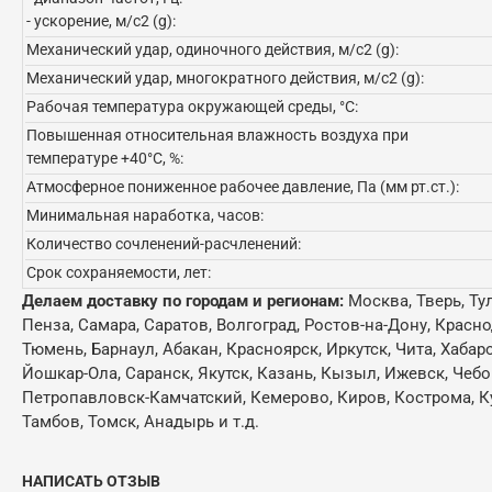
- ускорение, м/с2 (g):
Механический удар, одиночного действия, м/с2 (g):
Механический удар, многократного действия, м/с2 (g):
Рабочая температура окружающей среды, °C:
Повышенная относительная влажность воздуха при
температуре +40°C, %:
Атмосферное пониженное рабочее давление, Па (мм рт.ст.):
Минимальная наработка, часов:
Количество сочленений-расчленений:
Срок сохраняемости, лет:
Делаем доставку по городам и регионам:
Москва, Тверь, Ту
Пенза, Самара, Саратов, Волгоград, Ростов-на-Дону, Красн
Тюмень, Барнаул, Абакан, Красноярск, Иркутск, Чита, Хабар
Йошкар-Ола, Саранск, Якутск, Казань, Кызыл, Ижевск, Чебо
Петропавловск-Камчатский, Кемерово, Киров, Кострома, Кур
Тамбов, Томск, Анадырь и т.д.
НАПИСАТЬ ОТЗЫВ