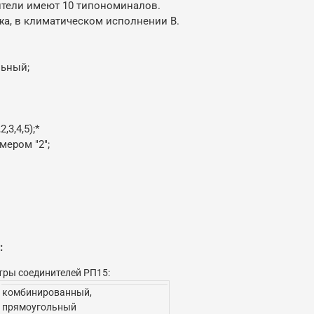
ители имеют 10 типономиналов.
а, в климатическом исполнении В.
льный;
3,4,5);*
мером "2";
:
тры соединителей РП15:
комбинированный,
прямоугольный