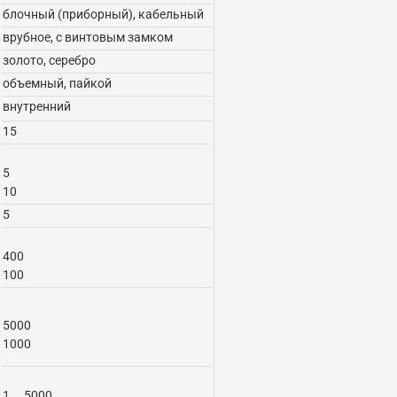
блочный (приборный), кабельный
врубное, с винтовым замком
золото, серебро
объемный, пайкой
внутренний
15
5
10
5
400
100
5000
1000
1....5000