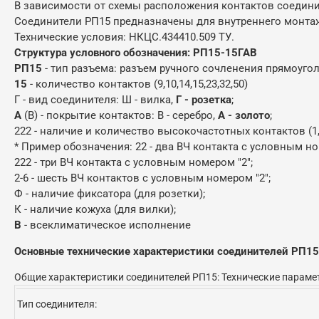
В зависимости от схемы расположения контактов соедин
Соединители РП15 предназначены для внутреннего монтаж
Технические условия: НКЦС.434410.509 ТУ.
Структура условного обозначения: РП15-15ГАВ
РП15
- тип разъема: разъем ручного сочленения прямоуго
15
- количество контактов (9,10,14,15,23,32,50)
Г - вид соединителя: Ш - вилка,
Г - розетка
;
А
(В) - покрытие контактов: В - серебро,
А - золото
;
222 - наличие и количество высокочастотных контактов (1,2,
* Пример обозначения: 22 - два ВЧ контакта с условным но
222 - три ВЧ контакта с условным номером "2";
2-6 - шесть ВЧ контактов с условным номером "2";
Ф - наличие фиксатора (для розетки);
К - наличие кожуха (для вилки);
В
- всеклиматическое исполнение
Основные технические характеристики соединителей РП15
Общие характеристики соединителей РП15: Технические параме
Тип соединителя: