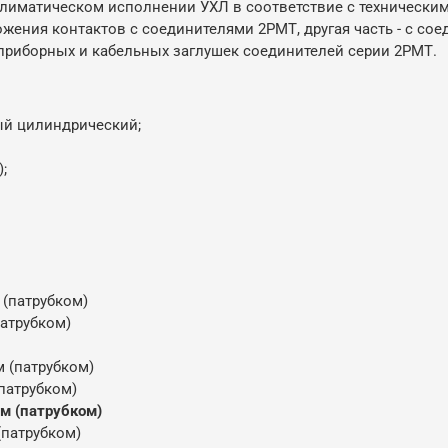
лиматическом исполнении УХЛ в соответствие с техническими
жения контактов с соединителями 2РМТ, другая часть - с сое
риборных и кабельных заглушек соединителей серии 2РМТ.
ый цилиндрический;
);
 (патрубком)
патрубком)
м (патрубком)
(патрубком)
ом (патрубком)
(патрубком)