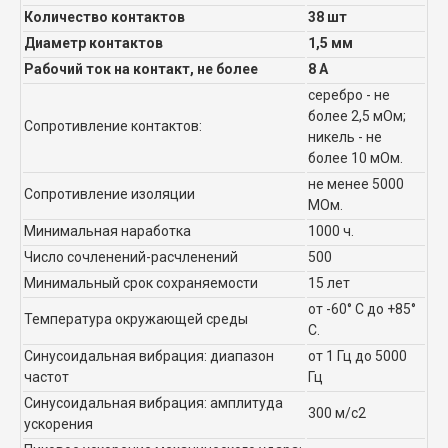
Количество контактов
38 шт
Диаметр контактов
1,5 мм
Рабочий ток на контакт, не более
8 А
серебро - не
более 2,5 мОм;
Сопротивление контактов:
никель - не
более 10 мОм.
не менее 5000
Сопротивление изоляции
МОм.
Минимальная наработка
1000 ч.
Число сочленений-расчленений
500
Минимальный срок сохраняемости
15 лет
от -60° С до +85°
Температура окружающей среды
С.
Синусоидальная вибрация: диапазон
от 1 Гц до 5000
частот
Гц
Синусоидальная вибрация: амплитуда
300 м/с2
ускорения