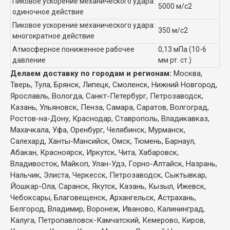
Пиковое ускорение механического удара:
5000 м/с2
одиночное действие
Пиковое ускорение механического удара:
350 м/с2
многократное действие
Атмосферное пониженное рабочее
0,13 мПа (10-6
давление
мм рт. ст.)
Делаем доставку по городам и регионам:
Москва,
Тверь, Тула, Брянск, Липецк, Смоленск, Нижний Новгород,
Ярославль, Вологда, Санкт-Петербург, Петрозаводск,
Казань, Ульяновск, Пенза, Самара, Саратов, Волгоград,
Ростов-на-Дону, Краснодар, Ставрополь, Владикавказ,
Махачкала, Уфа, Оренбург, Челябинск, Мурманск,
Салехард, Ханты-Мансийск, Омск, Тюмень, Барнаул,
Абакан, Красноярск, Иркутск, Чита, Хабаровск,
Владивосток, Майкоп, Улан-Удэ, Горно-Алтайск, Назрань,
Нальчик, Элиста, Черкесск, Петрозаводск, Сыктывкар,
Йошкар-Ола, Саранск, Якутск, Казань, Кызыл, Ижевск,
Чебоксары, Благовещенск, Архангельск, Астрахань,
Белгород, Владимир, Воронеж, Иваново, Калининград,
Калуга, Петропавловск-Камчатский, Кемерово, Киров,