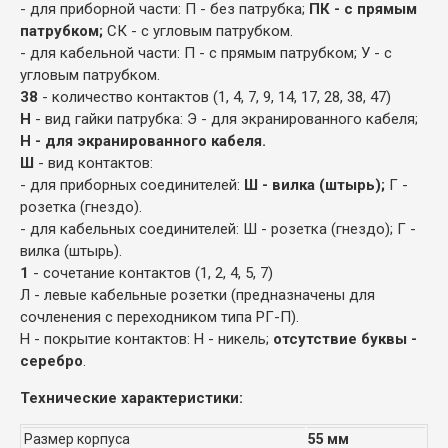
- для приборной части: П - без патрубка;
ПК - с прямым
патрубком;
СК - с угловым патрубком.
- для кабельной части: П - с прямым патрубком; У - с
угловым патрубком.
38
- количество контактов (1, 4, 7, 9, 14, 17, 28, 38, 47)
Н
- вид гайки патрубка: Э - для экранированного кабеля;
Н - для экранированного кабеля.
Ш
- вид контактов:
- для приборных соединителей:
Ш - вилка (штырь);
Г -
розетка (гнездо).
- для кабельных соединителей: Ш - розетка (гнездо); Г -
вилка (штырь).
1
- сочетание контактов (1, 2, 4, 5, 7)
Л - левые кабельные розетки (предназначены для
сочленения с переходником типа РГ-П).
Н - покрытие контактов: Н - никель;
отсутствие буквы -
серебро
.
Технические характеристики:
Размер корпуса
55 мм