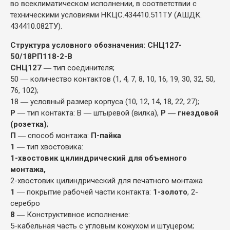
во всеклиматическом исполнении, в соответствии с
техническими условиями НКЦС.434410.511ТУ (АШДК.
434410.082ТУ).
Структура условного обозначения: СНЦ127-
50/18РП118-2-В
СНЦ127
― тип соединителя;
50 ― количество контактов (1, 4, 7, 8, 10, 16, 19, 30, 32, 50,
76, 102);
18 ― условный размер корпуса (10, 12, 14, 18, 22, 27);
Р
― тип контакта: В ― штыревой (вилка),
Р ― гнездовой
(розетка)
;
П
― способ монтажа:
П-пайка
1
― тип хвостовика:
1-хвостовик цилиндрический для объемного
монтажа,
2-хвостовик цилиндрический для печатного монтажа
1
― покрытие рабочей части контакта:
1-золото
, 2-
серебро
8
― Конструктивное исполнение:
5-кабельная часть с угловым кожухом и штуцером;