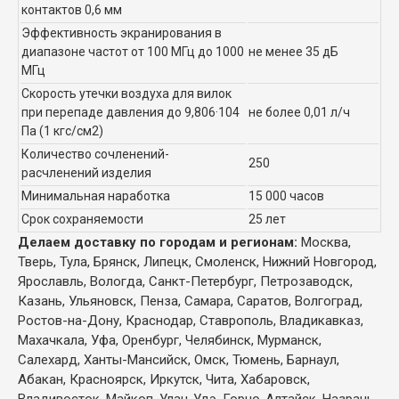
контактов 0,6 мм
Эффективность экранирования в
диапазоне частот от 100 МГц до 1000
не менее 35 дБ
МГц
Скорость утечки воздуха для вилок
при перепаде давления до 9,806·104
не более 0,01 л/ч
Па (1 кгс/см2)
Количество сочленений-
250
расчленений изделия
Минимальная наработка
15 000 часов
Срок сохраняемости
25 лет
Делаем доставку по городам и регионам:
Москва,
Тверь, Тула, Брянск, Липецк, Смоленск, Нижний Новгород,
Ярославль, Вологда, Санкт-Петербург, Петрозаводск,
Казань, Ульяновск, Пенза, Самара, Саратов, Волгоград,
Ростов-на-Дону, Краснодар, Ставрополь, Владикавказ,
Махачкала, Уфа, Оренбург, Челябинск, Мурманск,
Салехард, Ханты-Мансийск, Омск, Тюмень, Барнаул,
Абакан, Красноярск, Иркутск, Чита, Хабаровск,
Владивосток, Майкоп, Улан-Удэ, Горно-Алтайск, Назрань,