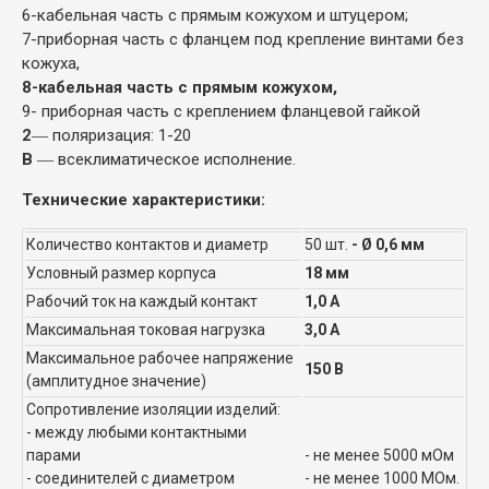
6-кабельная часть с прямым кожухом и штуцером;
7-приборная часть с фланцем под крепление винтами без
кожуха,
8-кабельная часть с прямым кожухом,
9- приборная часть с креплением фланцевой гайкой
2
― поляризация: 1-20
В
― всеклиматическое исполнение.
Технические характеристики:
Количество контактов и диаметр
50 шт.
- Ø 0,6 мм
Условный размер корпуса
18 мм
Рабочий ток на каждый контакт
1,0 А
Максимальная токовая нагрузка
3,0 А
Максимальное рабочее напряжение
150 В
(амплитудное значение)
Сопротивление изоляции изделий:
- между любыми контактными
парами
- не менее 5000 мОм
- соединителей с диаметром
- не менее 1000 МОм.