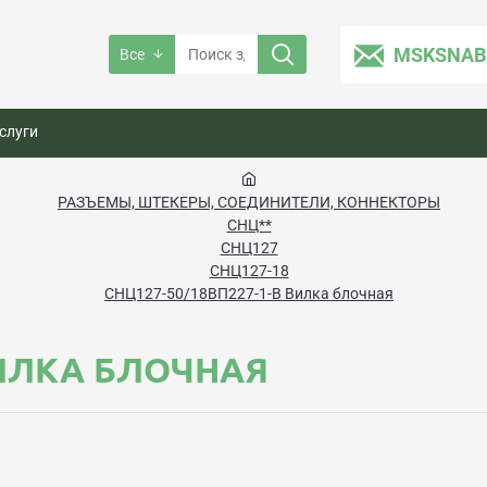
MSKSNAB
Все
слуги
РАЗЪЕМЫ, ШТЕКЕРЫ, СОЕДИНИТЕЛИ, КОННЕКТОРЫ
СНЦ**
СНЦ127
СНЦ127-18
СНЦ127-50/18ВП227-1-В Вилка блочная
ВИЛКА БЛОЧНАЯ