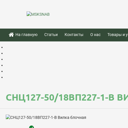
На главную
Статьи
Контакты
О нас
Товары и у
СНЦ127-50/18ВП227-1-В 