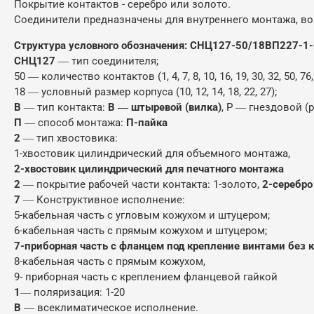
Покрытие контактов - серебро или золото.
Соединители предназначены для внутреннего монтажа, во
Структура условного обозначения: СНЦ127-50/18ВП227-1
СНЦ127
― тип соединителя;
50 ― количество контактов (1, 4, 7, 8, 10, 16, 19, 30, 32, 50, 76,
18 ― условный размер корпуса (10, 12, 14, 18, 22, 27);
В
― тип контакта:
В ― штыревой (вилка)
, Р ― гнездовой (р
П
― способ монтажа:
П-пайка
2
― тип хвостовика:
1-хвостовик цилиндрический для объемного монтажа,
2-хвостовик цилиндрический для печатного монтажа
2
― покрытие рабочей части контакта: 1-золото,
2-серебро
7
― Конструктивное исполнение:
5-кабельная часть с угловым кожухом и штуцером;
6-кабельная часть с прямым кожухом и штуцером;
7-приборная часть с фланцем под крепление винтами без 
8-кабельная часть с прямым кожухом,
9- приборная часть с креплением фланцевой гайкой
1
― поляризация: 1-20
В
― всеклиматическое исполнение.