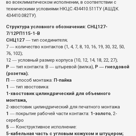
во всеклиматическом исполнении, в соответствии с
техническими условиями НКЦС.434410.511ТУ (АШДК.
434410.082ТУ).
Структура условного обозначения: СНЦ127-
7/12РП115-1-В
СНЦ127
― тип соединителя;
7 ― количество контактов (1, 4, 7, 8, 10, 16, 19, 30, 32, 50,
76, 102);
12 ― условный размер корпуса (10, 12, 14, 18, 22, 27);
Р
― тип контакта: В ― штыревой (вилка),
Р ― гнездовой
(розетка)
;
П
― способ монтажа:
П-пайка
1
― тип хвостовика:
1-хвостовик цилиндрический для объемного
монтажа,
2-хвостовик цилиндрический для печатного монтажа
1
― покрытие рабочей части контакта:
1-золото
, 2-
серебро
5
― Конструктивное исполнение:
5-кабельная часть с угловым кожухом и штуцером;