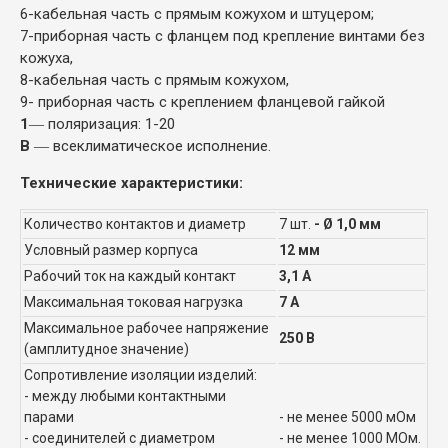
6-кабельная часть с прямым кожухом и штуцером;
7-приборная часть с фланцем под крепление винтами без
кожуха,
8-кабельная часть с прямым кожухом,
9- приборная часть с креплением фланцевой гайкой
1
― поляризация: 1-20
В
― всеклиматическое исполнение.
Технические характеристики:
Количество контактов и диаметр
7 шт.
- Ø 1,0 мм
Условный размер корпуса
12 мм
Рабочий ток на каждый контакт
3,1 А
Максимальная токовая нагрузка
7 А
Максимальное рабочее напряжение
250 В
(амплитудное значение)
Сопротивление изоляции изделий:
- между любыми контактными
парами
- не менее 5000 мОм
- соединителей с диаметром
- не менее 1000 МОм.