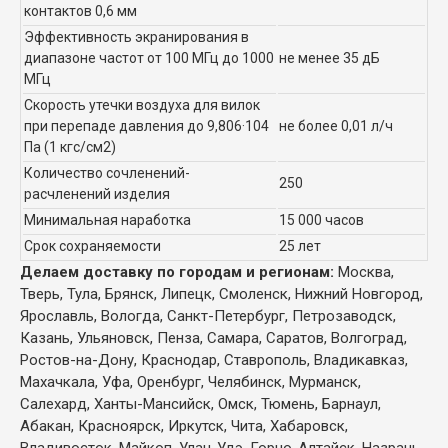
контактов 0,6 мм
Эффективность экранирования в
диапазоне частот от 100 МГц до 1000
не менее 35 дБ
МГц
Скорость утечки воздуха для вилок
при перепаде давления до 9,806·104
не более 0,01 л/ч
Па (1 кгс/см2)
Количество сочленений-
250
расчленений изделия
Минимальная наработка
15 000 часов
Срок сохраняемости
25 лет
Делаем доставку по городам и регионам:
Москва,
Тверь, Тула, Брянск, Липецк, Смоленск, Нижний Новгород,
Ярославль, Вологда, Санкт-Петербург, Петрозаводск,
Казань, Ульяновск, Пенза, Самара, Саратов, Волгоград,
Ростов-на-Дону, Краснодар, Ставрополь, Владикавказ,
Махачкала, Уфа, Оренбург, Челябинск, Мурманск,
Салехард, Ханты-Мансийск, Омск, Тюмень, Барнаул,
Абакан, Красноярск, Иркутск, Чита, Хабаровск,
Владивосток, Майкоп, Улан-Удэ, Горно-Алтайск, Назрань,