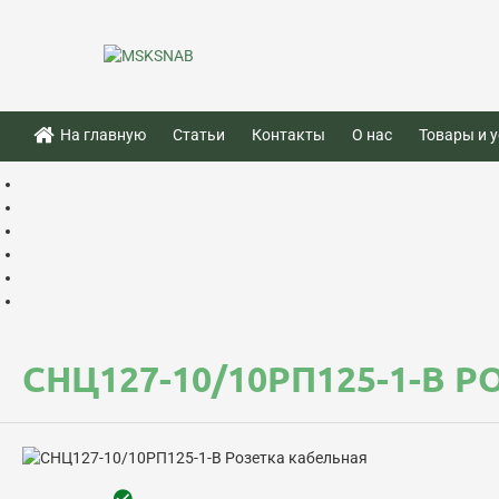
На главную
Статьи
Контакты
О нас
Товары и у
СНЦ127-10/10РП125-1-В 