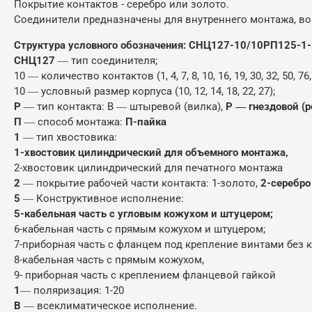
Покрытие контактов - серебро или золото.
Соединители предназначены для внутреннего монтажа, во
Структура условного обозначения: СНЦ127-10/10РП125-1
СНЦ127
― тип соединителя;
10 ― количество контактов (1, 4, 7, 8, 10, 16, 19, 30, 32, 50, 76,
10 ― условный размер корпуса (10, 12, 14, 18, 22, 27);
Р
― тип контакта: В ― штыревой (вилка),
Р ― гнездовой (р
П
― способ монтажа:
П-пайка
1
― тип хвостовика:
1-хвостовик цилиндрический для объемного монтажа,
2-хвостовик цилиндрический для печатного монтажа
2
― покрытие рабочей части контакта: 1-золото,
2-серебро
5
― Конструктивное исполнение:
5-кабельная часть с угловым кожухом и штуцером;
6-кабельная часть с прямым кожухом и штуцером;
7-приборная часть с фланцем под крепление винтами без к
8-кабельная часть с прямым кожухом,
9- приборная часть с креплением фланцевой гайкой
1
― поляризация: 1-20
В
― всеклиматическое исполнение.