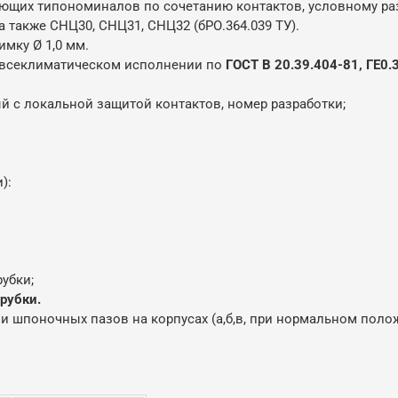
ющих типономиналов по сочетанию контактов, условному раз
также СНЦ30, СНЦ31, СНЦ32 (бРО.364.039 ТУ).
мку Ø 1,0 мм.
 всеклиматическом исполнении по
ГОСТ В 20.39.404-81, ГЕ0.
с локальной защитой контактов, номер разработки;
):
убки;
рубки.
шпоночных пазов на корпусах (а,б,в, при нормальном полож