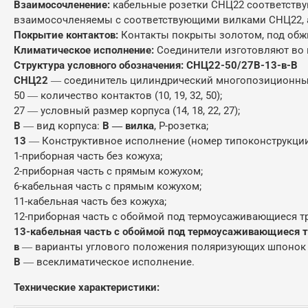
Взаимосочленение:
кабельные розетки СНЦ22 соответству
взаимосочленяемы с соответствующими вилками СНЦ22, а 
Покрытие контактов:
Контакты покрыты золотом, под обжи
Климатическое исполнение:
Соединители изготовляют во
Структура условного обозначения: СНЦ22-50/27В-13-в-В
СНЦ22
― соединитель цилиндрический многопозиционный 
50 ― количество контактов (10, 19, 32, 50);
27 ― условный размер корпуса (14, 18, 22, 27);
В
― вид корпуса:
В ― вилка
, Р-розетка;
13
― Конструктивное исполнение (номер типоконструкции
1-приборная часть без кожуха;
2-приборная часть с прямым кожухом;
6-кабельная часть с прямым кожухом;
11-кабельная часть без кожуха;
12-приборная часть с обоймой под термоусаживающиеся тр
13-кабельная часть с обоймой под термоусаживающиеся т
в
― варианты углового положения поляризующих шпонок и 
В
― всеклиматическое исполнение.
Технические характеристики: