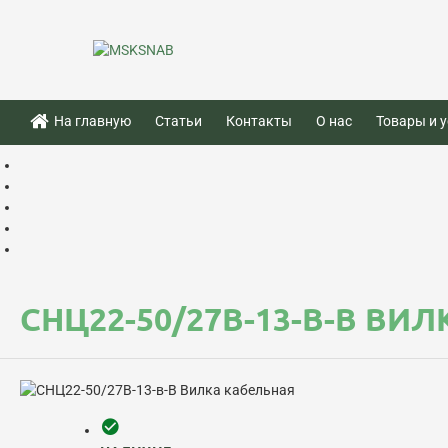
На главную
Статьи
Контакты
О нас
Товары и у
СНЦ22-50/27В-13-В-В ВИ