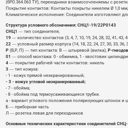
(бРО.364.063 ТУ), переходники взаимосочленяемы с розетк
Покрытие контактов: Контакты покрыты никелем Ø 1,0 мм, 
Климатическое исполнение: Соединители изготовляют для
Структура условного обозначения: СНЦ1-19/22Р0143
СНЦ1
― тип соединителя;
19
― количество контактов (3, 4, 7, 10, 19, 24, 28, 32, 41, 43, 45
22
― условный размер корпуса (14, 18, 22, 24, 27, 30, 33, 36, 3
Р
(В,Р, П) ― тип контакта: В ― штыревой (вилка),
Р-гнездов
01
― способ монтажа: 0 - обжимка, 1 - хвостовик цилиндр
4
― покрытие рабочей части контактов: никель
3
― тип кожуха:
- 1 - кожух прямой неэкранированный;
- 3 - кожух угловой неэкранированный;
- 7 - обойма;
- 8 - обойма под термоусаживающиеся трубки.
а - вариант углового положения поляризующих шпонок и шп
Б ― приборная часть
Л ― розетка левая для переходников
Основные технические характеристики соединителей СНЦ-