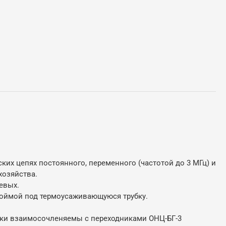
их цепях постоянного, переменного (частотой до 3 МГц) и
хозяйства.
евых.
обоймой под термоусаживающуюся трубку.
етки взаимосочленяемы с переходниками ОНЦ-БГ-3