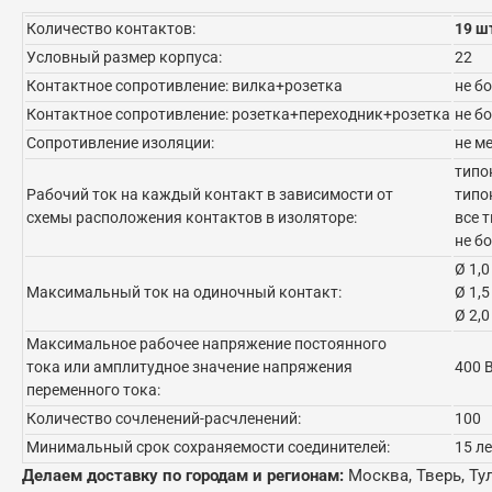
Количество контактов:
19 шт
Условный размер корпуса:
22
Контактное сопротивление: вилка+розетка
не б
Контактное сопротивление: розетка+переходник+розетка
не б
Сопротивление изоляции:
не м
типо
Рабочий ток на каждый контакт в зависимости от
типо
схемы расположения контактов в изоляторе:
все 
не бо
Ø 1,0
Максимальный ток на одиночный контакт:
Ø 1,5
Ø 2,0
Максимальное рабочее напряжение постоянного
тока или амплитудное значение напряжения
400 
переменного тока:
Количество сочленений-расчленений:
100
Минимальный срок сохраняемости соединителей:
15 л
Делаем доставку по городам и регионам:
Москва, Тверь, Ту