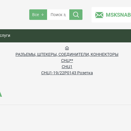
MSKSNAB
Все
слуги
РАЗЪЕМЫ, ШТЕКЕРЫ, СОЕДИНИТЕЛИ, КОННЕКТОРЫ
СНЦ**
СНЦ1
СНЦ1-19/22Р0143 Розетка
А