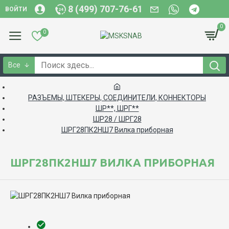
8 (499) 707-76-61
ВОЙТИ
0
0
Все
РАЗЪЕМЫ, ШТЕКЕРЫ, СОЕДИНИТЕЛИ, КОННЕКТОРЫ
ШР**, ШРГ**
ШР28 / ШРГ28
ШРГ28ПК2НШ7 Вилка приборная
ШРГ28ПК2НШ7 ВИЛКА ПРИБОРНАЯ