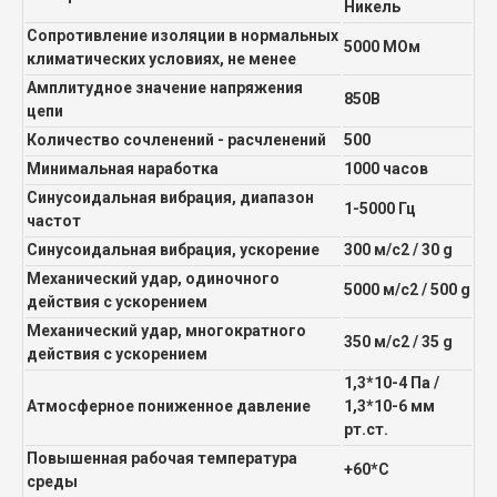
Никель
Сопротивление изоляции в нормальных
5000 МОм
климатических условиях, не менее
Амплитудное значение напряжения
850В
цепи
Количество сочленений - расчленений
500
Минимальная наработка
1000 часов
Синусоидальная вибрация, диапазон
1-5000 Гц
частот
Синусоидальная вибрация, ускорение
300 м/с2 / 30 g
Механический удар, одиночного
5000 м/с2 / 500 g
действия с ускорением
Механический удар, многократного
350 м/с2 / 35 g
действия с ускорением
1,3*10-4 Па /
Атмосферное пониженное давление
1,3*10-6 мм
рт.ст.
Повышенная рабочая температура
+60*С
среды