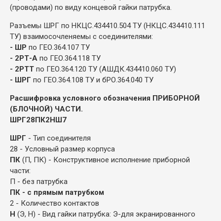
(проводами) по виду концевой гайки патрубка.
Разъемы ШРГ по НКЦС.434410.504 ТУ (НКЦС.434410.111
ТУ) взаимосочленяемы с соединителями:
- ШР
по ГЕО.364.107 ТУ
- 2РТ-А
по ГЕО.364.118 ТУ
- 2РТТ
по ГЕО.364.120 ТУ (АШДК.434410.060 ТУ)
- ШРГ
по ГЕО.364.108 ТУ и бРО.364.040 ТУ
Расшифровка условного обозначения ПРИБОРНОЙ
(БЛОЧНОЙ) ЧАСТИ.
ШРГ28ПК2НШ7
ШРГ
- Тип соединителя
28 - Условный размер корпуса
ПК
(П, ПК) - Конструктивное исполнение приборной
части:
П - без патрубка
ПК - с прямым патрубком
2 - Количество контактов
Н
(Э, Н) - Вид гайки патрубка: Э-для экранированного