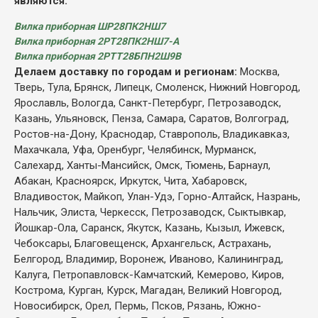
являются:
Вилка приборная ШР28ПК2НШ7
Вилка приборная 2РТ28ПК2НШ7-А
Вилка приборная 2РТТ28БПН2Ш9В
Делаем доставку по городам и регионам:
Москва,
Тверь, Тула, Брянск, Липецк, Смоленск, Нижний Новгород,
Ярославль, Вологда, Санкт-Петербург, Петрозаводск,
Казань, Ульяновск, Пенза, Самара, Саратов, Волгоград,
Ростов-на-Дону, Краснодар, Ставрополь, Владикавказ,
Махачкала, Уфа, Оренбург, Челябинск, Мурманск,
Салехард, Ханты-Мансийск, Омск, Тюмень, Барнаул,
Абакан, Красноярск, Иркутск, Чита, Хабаровск,
Владивосток, Майкоп, Улан-Удэ, Горно-Алтайск, Назрань,
Нальчик, Элиста, Черкесск, Петрозаводск, Сыктывкар,
Йошкар-Ола, Саранск, Якутск, Казань, Кызыл, Ижевск,
Чебоксары, Благовещенск, Архангельск, Астрахань,
Белгород, Владимир, Воронеж, Иваново, Калининград,
Калуга, Петропавловск-Камчатский, Кемерово, Киров,
Кострома, Курган, Курск, Магадан, Великий Новгород,
Новосибирск, Орел, Пермь, Псков, Рязань, Южно-