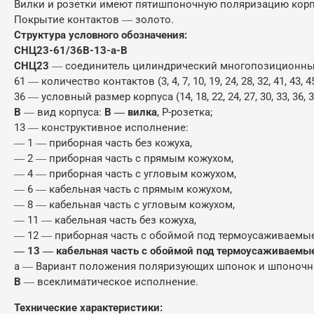
Вилки и розетки имеют пятишпоночную поляризацию корпу
Покрытие контактов ― золото.
Структура условного обозначения:
СНЦ23-61/36В-13-а-В
СНЦ23
― соединитель цилиндрический многопозиционный 
61 ― количество контактов (3, 4, 7, 10, 19, 24, 28, 32, 41, 43, 45
36 ― условный размер корпуса (14, 18, 22, 24, 27, 30, 33, 36, 3
В
― вид корпуса:
В ― вилка
, Р-розетка;
13 ― конструктивное исполнение:
― 1 ― приборная часть без кожуха,
― 2 ― приборная часть с прямым кожухом,
― 4 ― приборная часть с угловым кожухом,
― 6 ― кабельная часть с прямым кожухом,
― 8 ― кабельная часть с угловым кожухом,
― 11 ― кабельная часть без кожуха,
― 12 ― приборная часть с обоймой под термоусаживаемые
― 13 ― кабельная часть с обоймой под термоусаживаемые
а ― Вариант положения поляризующих шпонок и шпоночных п
В
― всеклиматическое исполнение.
Технические характеристики: