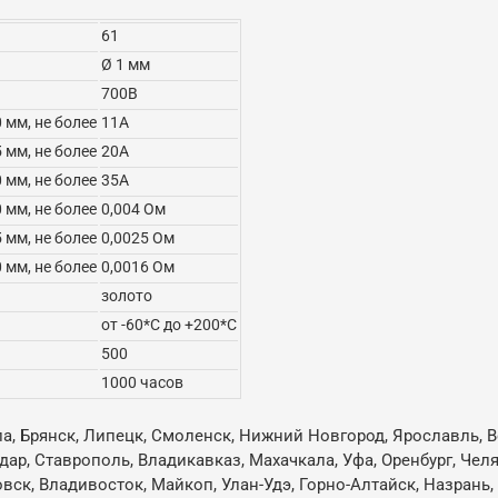
61
Ø 1 мм
700В
0 мм, не более
11А
5 мм, не более
20А
0 мм, не более
35А
0 мм, не более
0,004 Ом
5 мм, не более
0,0025 Ом
0 мм, не более
0,0016 Ом
золото
от -60*С до +200*С
500
1000 часов
ла, Брянск, Липецк, Смоленск, Нижний Новгород, Ярославль, В
одар, Ставрополь, Владикавказ, Махачкала, Уфа, Оренбург, Че
овск, Владивосток, Майкоп, Улан-Удэ, Горно-Алтайск, Назрань