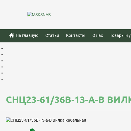
На главную
Статьи
Контакты
О нас
Товары и у
СНЦ23-61/36В-13-А-В ВИ