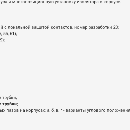
са и многопозиционную установку изолятора в корпусе.
с локальной защитой контактов, номер разработки 23;
, 55, 61);
9);
 трубки,
 трубки;
азов на корпусах: а, б, в, г - варианты углового положения