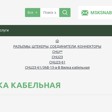
MSKSNAB
Все
слуги
РАЗЪЕМЫ, ШТЕКЕРЫ, СОЕДИНИТЕЛИ, КОННЕКТОРЫ
СНЦ**
СНЦ23
СНЦ23-61
СНЦ23-61/36В-13-а-В Вилка кабельная
ЛКА КАБЕЛЬНАЯ