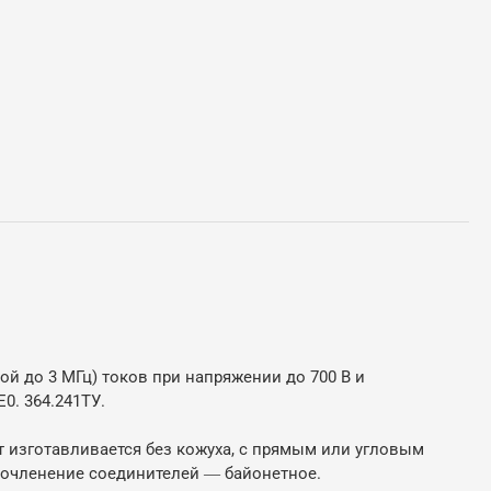
й до 3 МГц) токов при напряжении до 700 В и
0. 364.241ТУ.
т изготавливается без кожуха, с прямым или угловым
Сочленение соединителей ― байонетное.