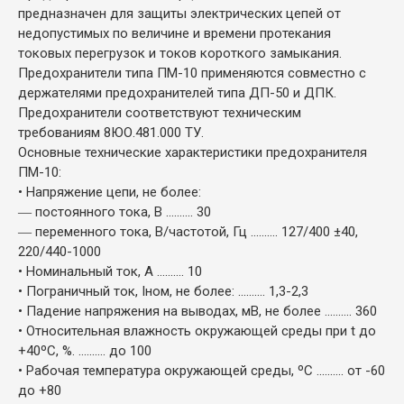
предназначен для защиты электрических цепей от
недопустимых по величине и времени протекания
токовых перегрузок и токов короткого замыкания.
Предохранители типа ПМ-10 применяются совместно с
держателями предохранителей типа ДП-50 и ДПК.
Предохранители соответствуют техническим
требованиям 8ЮО.481.000 ТУ.
Основные технические характеристики предохранителя
ПМ-10:
• Напряжение цепи, не более:
― постоянного тока, В .......... 30
― переменного тока, В/частотой, Гц .......... 127/400 ±40,
220/440-1000
• Номинальный ток, А .......... 10
• Пограничный ток, Iном, не более: .......... 1,3-2,3
• Падение напряжения на выводах, мВ, не более .......... 360
• Относительная влажность окружающей среды при t до
+40ºС, %. .......... до 100
• Рабочая температура окружающей среды, ºС .......... от -60
до +80