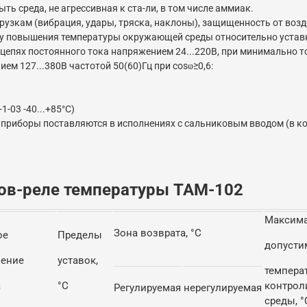
ь среда, не агрессивная к ста-ли, в том числе аммиак.
узкам (вибрация, удары, тряска, наклоны), защищенность от воз
ну повышения температуры окружающей среды относительно уставки
пях постоянного тока напряжением 24...220В, при минимально ток
ем 127...380В частотой 50(60)Гц при cosⱷ≥0,6:
-03 -40...+85°С)
 приборы поставляются в исполнениях с сальниковым вводом (в кон
ков-реле температуры ТАМ-102
Максим
Зона возврата, °С
ое
Пределы
допусти
чение
уставок,
темпера
а
°С
контрол
Регулируемая
нерегулируемая
среды, °