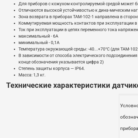
Для приборов с кожухом контролируемой средой может быт
Отличаются высокой устойчивостью к дина-мическим нагр
Зона возврата в приборах ТАМ-102-1 направлена в сторо
Коммутируемая мощность контактов при эксплуатации в це
Ток при эксплуатации в цепях переменного тока напряжени
максимальный - 6А
минимальный - 0,1А
Температура окружающей среды: -40...+70°С (для ТАМ-102-1
В зависимости от способа электрического подсоединения
конце обозначения указывается цифра 2)
Степень защиты корпуса — IР64.
Масса: 1,3 кг.
Технические характеристики датчи
Условн
обозна
прибор