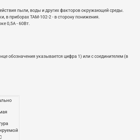
действия пыли, воды и других факторов окружающей среды.
, в приборах ТАМ-102-2 - в сторону понижения.
е 0,5А - 60Вт.
це обозначения указывается цифра 1) или с соединителем (в
ально
мая
тура
ируемой
С