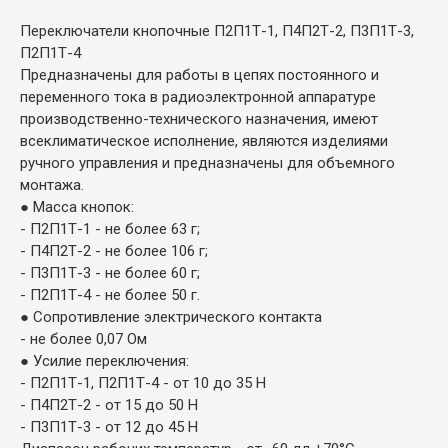
Переключатели кнопочные П2П1Т-1, П4П2Т-2, П3П1Т-3,
П2П1Т-4
Предназначены для работы в цепях постоянного и
переменного тока в радиоэлектронной аппаратуре
производственно-технического назначения, имеют
всеклиматическое исполнение, являются изделиями
ручного управления и предназначены для объемного
монтажа.
● Масса кнопок:
- П2П1Т-1 - не более 63 г;
- П4П2Т-2 - не более 106 г;
- П3П1Т-3 - не более 60 г;
- П2П1Т-4 - не более 50 г.
● Сопротивление электрического контакта
- не более 0,07 Ом
● Усилие переключения:
- П2П1Т-1, П2П1Т-4 - от 10 до 35 Н
- П4П2Т-2 - от 15 до 50 Н
- П3П1Т-3 - от 12 до 45 Н