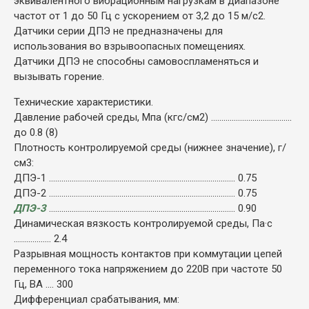
эквивалентного вибрационным нагрузкам в диапазоне
частот от 1 до 50 Гц с ускорением от 3,2 до 15 м/с2.
Датчики серии ДПЭ не предназначены для
использования во взрывоопасных помещениях.
Датчики ДПЭ не способны самовоспламеняться и
вызывать горение.
Технические характеристики.
Давление рабочей среды, Мпа (кгс/см2) .......................................
до 0.8 (8)
Плотность контролируемой среды (нижнее значение), г/
см3:
ДПЭ-1 .......................................................................................... 0.75
ДПЭ-2 .......................................................................................... 0.75
ДПЭ-3
.......................................................................................... 0.90
Динамическая вязкость контролируемой среды, Па·с
.................. 2.4
Разрывная мощность контактов при коммутации цепей
переменного тока напряжением до 220В при частоте 50
Гц, ВА .... 300
Дифференциал срабатывания, мм: