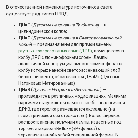
В отечественной номенклатуре источников света
существует ряд типов НЛВД:
ДНаТ
(
Дуговые Натриевые Трубчатые
) — в
цилиндрической колбе;
ДНаС
(
Дуговые Натриевые в Светорассеивающей
колбе
) — предназначены для прямой замены
ртутных газоразрядных ламп (ДРЛ)
, помещаются в
колбу ДРЛ с люминофорным слоем. Лампы
аналогичной конструкции, вместо люминофора на
колбу которых нанесён светорассеивающий слой
белого пигмента, обозначаются ДНаМт (Дуговые
Натриевые Матированные);
ДНаЗ
(
Дуговые Натриевые Зеркальные
) —
производятся в различных модификациях. Мелкими
партиями выпускаются лампы в колбе, аналогичной
ДРИЗ, где горелка размещается аксиально (на
геометрической оси отражателя). Более широкое
распространение получили лампы, известные под
торговой маркой «Reflux» («Рефлакс») с
зеркализованной колбой специальной формы. В