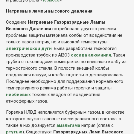
играющую роль «
термоса
».
Натриевые лампы высокого давления
Создание
Натриевые Газоразрядные Лампы
Высокого Давления
потребовало другого решения
проблемы защиты материала колбы от воздействия не
только паров натрия, но и высокой температуры
электрической дуги
. Была разработана технология
производства трубок из Al2O3
оксида алюминия
. Такая
трубка с токовводами помещается во внешнюю колбу из
термостойкого стекла. В полости внешней колбы
создавался вакуум, и колба тщательно дегазировалась.
Последнее необходимо для поддержания нормального
температурного режима работы горелки и защиты
ниобиевых
токовых вводов от воздействия
атмосферных газов.
Горелка НЛВД наполняется буферным газом, в качестве
которого служат газовые смеси различного состава, а
также в них дозируется
амальгама
натрия (сплав с
ртутью
). Существуют
Газоразрядных Ламп Высокого