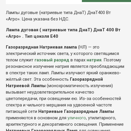
Лампы дуговые (натриевые типа ДнаТ) ДнаТ400 Вт
«Агро». Цена указана без НДС.
Лампа дуговая ( натриевые типа ДнаТ) ДнаТ 400 Вт
«Агро» . Тип цоколя Е40
Газоразрядная Натриевая лампа
(НЛ) — это
электрический источник света, у которого светящимся
телом служит
газовый разряд
в парах
натрия
. Поэтому
резонансное излучение натрия является преобладающим
в спектре таких ламп. Лампы излучают яркий оранжево-
жёлтый свет. Эта особенность
Газоразрядной
Натриевой Лампы
(монохроматичность излучения)
вызывает неудовлетворительное качество
цветопередачи, при освещении ею. Из-за особенностей
спектра и чильного мерцания на удвоенной частоте
питающей сети
Натриевые Газоразрядные Лампы
применяются в основном для
уличного
, утилитарного,
архитектурного и декоративного освещения. Применение
Натриевых Газоразрядных Ламп
для освещения