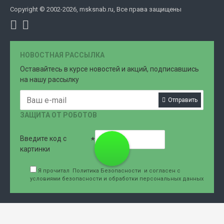
Copyright © 2002-2026, msksnab.ru, Все права защищены
НОВОСТНАЯ РАССЫЛКА
Оставайтесь в курсе новостей и акций, подписавшись
на нашу рассылку
Отправить
ЗАЩИТА ОТ РОБОТОВ
Введите код с
8 (499)
картинки
Я прочитал
Политика Безопасности
и согласен с
условиями безопасности и обработки персональных данных
707-76-
61