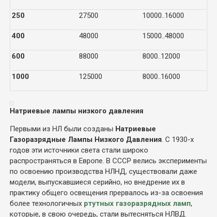
250
27500
10000..16000
400
48000
15000..48000
600
88000
8000..12000
1000
125000
8000..16000
Натриевые лампы низкого давления
Первыми из НЛ были созданы
Натриевые
Газоразрядные Лампы Низкого Давления
. С 1930-х
годов эти источники света стали широко
распространяться в Европе. В СССР велись эксперименты
по освоению производства НЛНД, существовали даже
модели, выпускавшиеся серийно, но внедрение их в
практику общего освещения прервалось из-за освоения
более технологичных
ртутных газоразрядных ламп
,
которые, в свою очередь, стали вытесняться НЛВД.