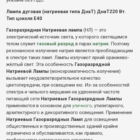
Лампа дуговая (натриевая типа ДнаТ) ДнаТ220 Вт.
Тип цоколя Е40
Газоразрядная Натриевая лампа
(НЛ) — это
электрический источник света, у которого светящимся
телом служит
газовый разряд
в парах
натрия
. Поэтому
резонансное излучение натрия является преобладающим
в спектре таких ламп. Лампы излучают яркий оранжево-
жёлтый свет. Эта особенность
Газоразрядной
Натриевой Лампы
(монохроматичность излучения)
вызывает неудовлетворительное качество
цветопередачи, при освещении ею. Из-за особенностей
спектра и чильного мерцания на удвоенной частоте
питающей сети
Натриевые Газоразрядные Лампы
применяются в основном для
уличного
, утилитарного,
архитектурного и декоративного освещения. Применение
Натриевых Газоразрядных Ламп
для освещения
общественных и производственных зданий крайне
ограничено и обуславливается, как правило,
требованиями эстетического характера.