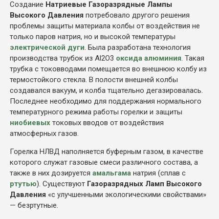
Создание
Натриевые Газоразрядные Лампы
Высокого Давления
потребовало другого решения
проблемы защиты материала колбы от воздействия не
только паров натрия, но и высокой температуры
электрической дуги
. Была разработана технология
производства трубок из Al2O3
оксида алюминия
. Такая
трубка с токовводами помещается во внешнюю колбу из
термостойкого стекла. В полости внешней колбы
создавался вакуум, и колба тщательно дегазировалась.
Последнее необходимо для поддержания нормального
температурного режима работы горелки и защиты
ниобиевых
токовых вводов от воздействия
атмосферных газов.
Горелка НЛВД наполняется буферным газом, в качестве
которого служат газовые смеси различного состава, а
также в них дозируется
амальгама
натрия (сплав с
ртутью
). Существуют
Газоразрядных Ламп Высокого
Давления
«с улучшенными экологическими свойствами»
— безртутные.