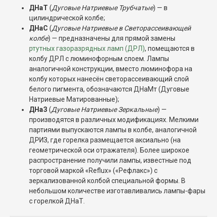
ДНаТ
(
Дуговые Натриевые Трубчатые
) — в
цилиндрической колбе;
ДНаС
(
Дуговые Натриевые в Светорассеивающей
колбе
) — предназначены для прямой замены
ртутных газоразрядных ламп (ДРЛ)
, помещаются в
колбу ДРЛ с люминофорным слоем. Лампы
аналогичной конструкции, вместо люминофора на
колбу которых нанесён светорассеивающий слой
белого пигмента, обозначаются ДНаМт (Дуговые
Натриевые Матированные);
ДНаЗ
(
Дуговые Натриевые Зеркальные
) —
производятся в различных модификациях. Мелкими
партиями выпускаются лампы в колбе, аналогичной
ДРИЗ, где горелка размещается аксиально (на
геометрической оси отражателя). Более широкое
распространение получили лампы, известные под
торговой маркой «Reflux» («Рефлакс») с
зеркализованной колбой специальной формы. В
небольшом количестве изготавливались лампы-фары
с горелкой ДНаТ.