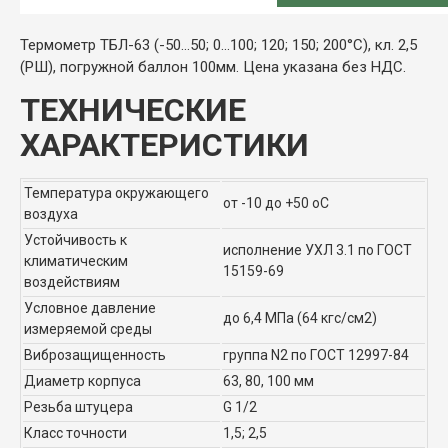
Термометр ТБЛ-63 (-50…50; 0...100; 120; 150; 200°С), кл. 2,5
(РШ), погружной баллон 100мм. Цена указана без НДС.
ТЕХНИЧЕСКИЕ
ХАРАКТЕРИСТИКИ
Температура окружающего
от -10 до +50 оС
воздуха
Устойчивость к
исполнение УХЛ 3.1 по ГОСТ
климатическим
15159-69
воздействиям
Условное давление
до 6,4 МПа (64 кгс/см2)
измеряемой среды
Виброзащищенность
группа N2 по ГОСТ 12997-84
Диаметр корпуса
63, 80, 100 мм
Резьба штуцера
G 1/2
Класс точности
1,5; 2,5