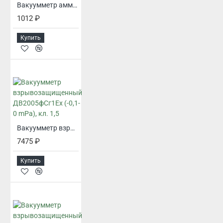
Вакуумметр аммиачный ВП3А-Уф (-0,1 до 0 mPa), кл. 1,5
1012 ₽
Купить
Вакуумметр взрывозащищенный ДВ2005фСг1Ех (-0,1-0 mPa), кл. 1,5
7475 ₽
Купить