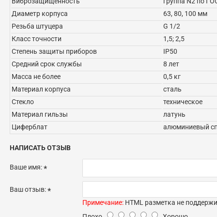
Виброзащищенность
группа N2 по ГО
Диаметр корпуса
63, 80, 100 мм
Резьба штуцера
G 1/2
Класс точности
1,5; 2,5
Степень защиты приборов
IP50
Средний срок службы
8 лет
Масса не более
0,5 кг
Материал корпуса
сталь
Стекло
техническое
Материал гильзы
латунь
Циферблат
алюминиевый сп
НАПИСАТЬ ОТЗЫВ
Ваше имя:
Ваш отзыв:
Примечание:
HTML разметка не поддержив
Плохо
Хорошо