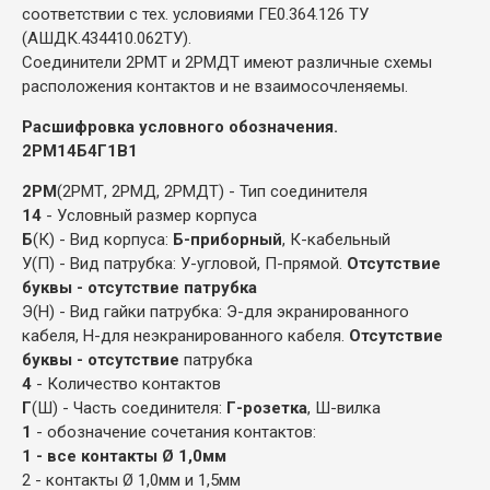
соответствии с тех. условиями ГЕ0.364.126 ТУ
(АШДК.434410.062ТУ).
Соединители 2РМТ и 2РМДТ имеют различные схемы
расположения контактов и не взаимосочленяемы.
Расшифровка условного обозначения.
2РМ14Б4Г1В1
2РМ
(2РМТ, 2РМД, 2РМДТ) - Тип соединителя
14
- Условный размер корпуса
Б
(К) - Вид корпуса:
Б-приборный
, К-кабельный
У(П) - Вид патрубка: У-угловой, П-прямой.
Отсутствие
буквы - отсутствие патрубка
Э(Н) - Вид гайки патрубка: Э-для экранированного
кабеля, Н-для неэкранированного кабеля.
Отсутствие
буквы - отсутствие
патрубка
4
- Количество контактов
Г
(Ш) - Часть соединителя:
Г-розетка
, Ш-вилка
1
- обозначение сочетания контактов:
1 - все контакты Ø 1,0мм
2 - контакты Ø 1,0мм и 1,5мм