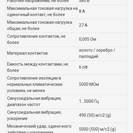
Рабочее напряжение, не более
560 В
Максимальная токовая нагрузка на
8 А
одиночный контакт, не более
Максимальная токовая нагрузка
27 А
общая, не более
Сопротивление контактов, не
0,005 Ом
более
золото / серебро /
Материал контактов
палладий
Емкость между контактами, не
6 пФ
более
Сопротивление изоляции в
нормальных климатических
5000 МОм
условиях, не менее
Синусоидальная вибрация,
1...5000 Гц
диапазон частот
Синусоидальная вибрация,
490 (50) м/с2 (g)
ускорение
Механический удар, одиночного
5000 (500) м/с2 (g)
действия с ускорением