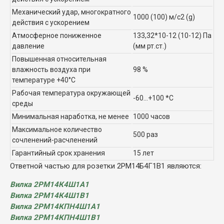
Механический удар, многократного
1000 (100) м/с2 (g)
действия с ускорением
Атмосферное пониженное
133,32*10-12 (10-12) Па
давление
(мм рт.ст.)
Повышенная относительная
влажность воздуха при
98 %
температуре +40°C
Рабочая температура окружающей
-60...+100 *C
среды
Минимальная наработка, не менее
1000 часов
Максимальное количество
500 раз
сочленений-расчленений
Гарантийный срок хранения
15 лет
Ответной частью для розетки 2РМ14Б4Г1В1 являются:
Вилка 2РМ14К4Ш1А1
Вилка 2РМ14К4Ш1В1
Вилка 2РМ14КПН4Ш1А1
Вилка 2РМ14КПН4Ш1В1