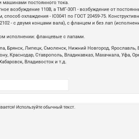
 машинами постоянного тока.
ное возбуждение 110В, а ТМГ-30П - возбуждение от постоянн
 способ охлаждения - IC0041 по ГОСТ 20459-75. Конструктив
102 - с двумя концами вала), с фланцем и без лап (исполнени
ом исполнении: фланцевые с лапами.
ла, Брянск, Липецк, Смоленск, Нижний Новгород, Ярославль, В
Дону, Краснодар, Ставрополь, Владикавказ, Махачкала, Уфа, О
Хабаровск, Владивосток и т.д.
ается! Используйте обычный текст.