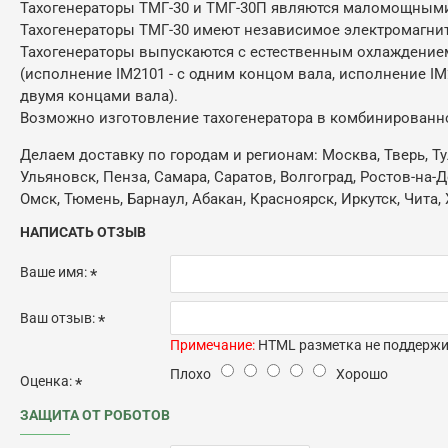
Тахогенераторы ТМГ-30 и ТМГ-30П являются маломощными
Тахогенераторы ТМГ-30 имеют независимое электромагнит
Тахогенераторы выпускаются с естественным охлаждением,
(исполнение IM2101 - с одним концом вала, исполнение IM2
двумя концами вала).
Возможно изготовление тахогенератора в комбинированн
Делаем доставку по городам и регионам: Москва, Тверь, Ту
Ульяновск, Пенза, Самара, Саратов, Волгоград, Ростов-на-
Омск, Тюмень, Барнаул, Абакан, Красноярск, Иркутск, Чита, 
НАПИСАТЬ ОТЗЫВ
Ваше имя:
Ваш отзыв:
Примечание:
HTML разметка не поддержив
Плохо
Хорошо
Оценка:
ЗАЩИТА ОТ РОБОТОВ