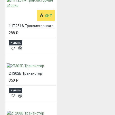
ХИТ
1НТ251А Транзисторная сборка
288 ₽
Купить
2П302Б Транзистор
350 ₽
Купить