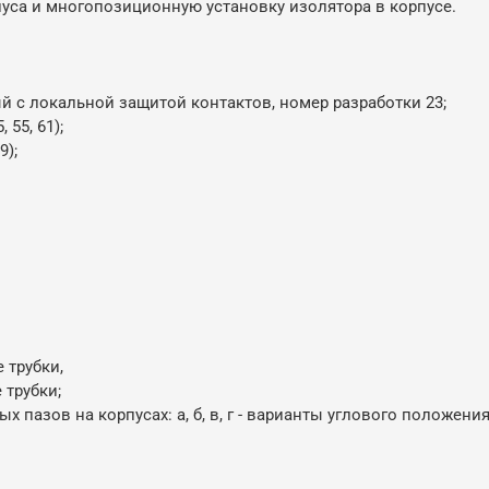
са и многопозиционную установку изолятора в корпусе.
с локальной защитой контактов, номер разработки 23;
, 55, 61);
9);
 трубки,
 трубки;
азов на корпусах: а, б, в, г - варианты углового положения