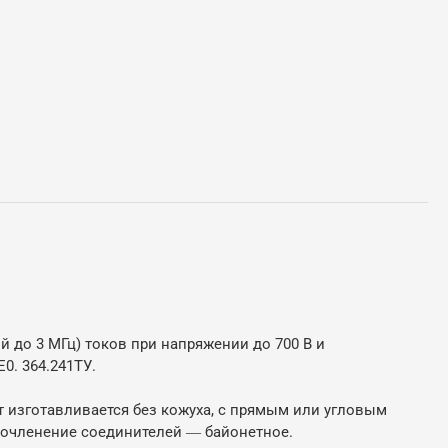
 до 3 МГц) токов при напряжении до 700 В и
0. 364.241ТУ.
т изготавливается без кожуха, с прямым или угловым
Сочленение соединителей ― байонетное.