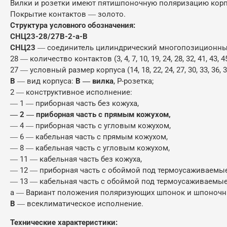
Вилки и розетки имеют пятишпоночную поляризацию корпу
Покрытие контактов ― золото.
Структура условного обозначения:
СНЦ23-28/27В-2-а-В
СНЦ23
― соединитель цилиндрический многопозиционный 
28 ― количество контактов (3, 4, 7, 10, 19, 24, 28, 32, 41, 43, 45
27 ― условный размер корпуса (14, 18, 22, 24, 27, 30, 33, 36, 3
В
― вид корпуса:
В ― вилка
, Р-розетка;
2 ― конструктивное исполнение:
― 1 ― приборная часть без кожуха,
― 2 ― приборная часть с прямым кожухом,
― 4 ― приборная часть с угловым кожухом,
― 6 ― кабельная часть с прямым кожухом,
― 8 ― кабельная часть с угловым кожухом,
― 11 ― кабельная часть без кожуха,
― 12 ― приборная часть с обоймой под термоусаживаемые
― 13 ― кабельная часть с обоймой под термоусаживаемые
а ― Вариант положения поляризующих шпонок и шпоночных п
В
― всеклиматическое исполнение.
Технические характеристики: