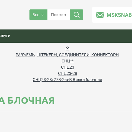
MSKSNAB
Все
слуги
РАЗЪЕМЫ, ШТЕКЕРЫ, СОЕДИНИТЕЛИ, КОННЕКТОРЫ
СНЦ**
СНЦ23
СНЦ23-28
СНЦ23-28/27В-2-а-В Вилка блочная
КА БЛОЧНАЯ