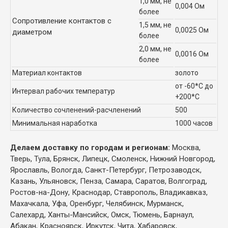
1,0 мм, не
0,004 Ом
более
Сопротивление контактов с
1,5 мм, не
0,0025 Ом
диаметром
более
2,0 мм, не
0,0016 Ом
более
Материал контактов
золото
от -60*С до
Интервал рабочих температур
+200*С
Количество сочленений-расчленений
500
Минимальная наработка
1000 часов
Делаем доставку по городам и регионам:
Москва,
Тверь, Тула, Брянск, Липецк, Смоленск, Нижний Новгород,
Ярославль, Вологда, Санкт-Петербург, Петрозаводск,
Казань, Ульяновск, Пенза, Самара, Саратов, Волгоград,
Ростов-на-Дону, Краснодар, Ставрополь, Владикавказ,
Махачкала, Уфа, Оренбург, Челябинск, Мурманск,
Салехард, Ханты-Мансийск, Омск, Тюмень, Барнаул,
Абакан, Красноярск, Иркутск, Чита, Хабаровск,