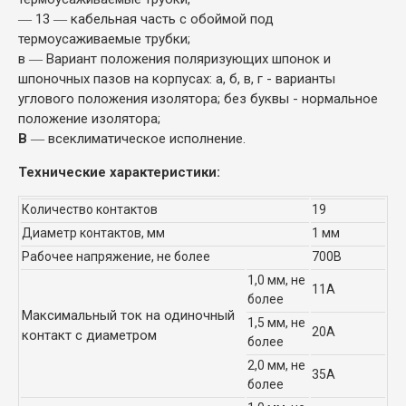
― 13 ― кабельная часть с обоймой под
термоусаживаемые трубки;
в ― Вариант положения поляризующих шпонок и
шпоночных пазов на корпусах: а, б, в, г - варианты
углового положения изолятора; без буквы - нормальное
положение изолятора;
В
― всеклиматическое исполнение.
Технические характеристики:
Количество контактов
19
Диаметр контактов, мм
1 мм
Рабочее напряжение, не более
700В
1,0 мм, не
11А
более
Максимальный ток на одиночный
1,5 мм, не
20А
контакт с диаметром
более
2,0 мм, не
35А
более