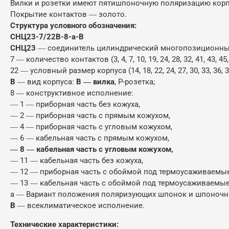
Вилки и розетки имеют пятишпоночную поляризацию корпу
Покрытие контактов ― золото.
Структура условного обозначения:
СНЦ23-7/22В-8-а-В
СНЦ23
― соединитель цилиндрический многопозиционный 
7 ― количество контактов (3, 4, 7, 10, 19, 24, 28, 32, 41, 43, 45, 
22 ― условный размер корпуса (14, 18, 22, 24, 27, 30, 33, 36, 3
В
― вид корпуса:
В ― вилка
, Р-розетка;
8 ― конструктивное исполнение:
― 1 ― приборная часть без кожуха,
― 2 ― приборная часть с прямым кожухом,
― 4 ― приборная часть с угловым кожухом,
― 6 ― кабельная часть с прямым кожухом,
― 8 ― кабельная часть с угловым кожухом,
― 11 ― кабельная часть без кожуха,
― 12 ― приборная часть с обоймой под термоусаживаемые
― 13 ― кабельная часть с обоймой под термоусаживаемые
а ― Вариант положения поляризующих шпонок и шпоночных п
В
― всеклиматическое исполнение.
Технические характеристики: