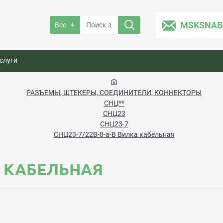
MSKSNAB
Все
слуги
РАЗЪЕМЫ, ШТЕКЕРЫ, СОЕДИНИТЕЛИ, КОННЕКТОРЫ
СНЦ**
СНЦ23
СНЦ23-7
СНЦ23-7/22В-8-а-В Вилка кабельная
А КАБЕЛЬНАЯ