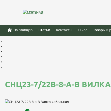
На главную
Статьи
Контакты
О нас
Товары и у
СНЦ23-7/22В-8-А-В ВИЛК