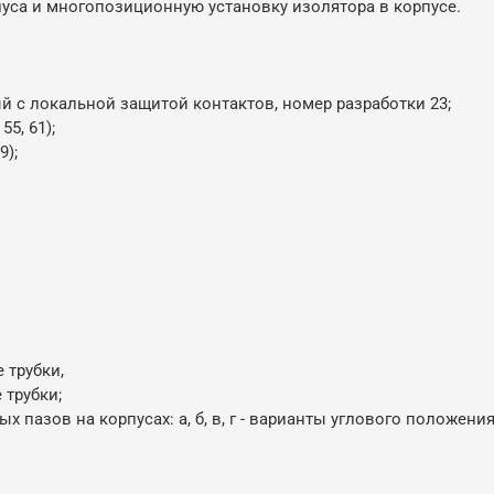
са и многопозиционную установку изолятора в корпусе.
с локальной защитой контактов, номер разработки 23;
55, 61);
9);
 трубки,
 трубки;
азов на корпусах: а, б, в, г - варианты углового положения