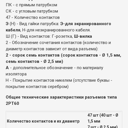
ПК - с прямым патрубком
СК - с угловым патрубком
47 - Количество контактов
Э
(Н) - Вид гайки патрубка:
Э-для экранированного
кабеля
, Н-для неэкранированного кабеля.
Ш (Г) - Вид контактов: Г-розетка,
Ш-вилка
2 - Обозначение сочетания контактов (количество и
диаметр контактов зависит от вида разъема):
2 - сорок семь контактов (сорок контактов - Ø 1,5 мм,
семь контактов - Ø 2,5 мм)
А
- дополнительное обозначение - по материалу
изолятора
Н - Покрытие контактов никелем (отсутствие буквы -
покрытие контактов серебром)
Общие технические характеристики разъемов типа
2РТ60
47 шт (40 шт - Ø
Количество контактов и их диаметр
1,5 мм
7 шт - Ø 2,5 мм)