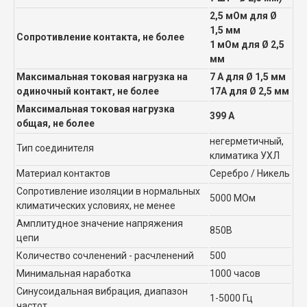
2,5 мОм для Ø
1,5 мм
Сопротивление контакта, не более
1 мОм для Ø 2,5
мм
Максимальная токовая нагрузка на
7 А для Ø 1,5 мм
одиночный контакт, не более
17А для Ø 2,5 мм
Максимальная токовая нагрузка
399 А
общая, не более
негерметичный,
Тип соединителя
климатика УХЛ
Материал контактов
Серебро / Никель
Сопротивление изоляции в нормальных
5000 МОм
климатических условиях, не менее
Амплитудное значение напряжения
850В
цепи
Количество сочленений - расчленений
500
Минимальная наработка
1000 часов
Синусоидальная вибрация, диапазон
1-5000 Гц
частот