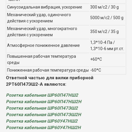
Синусоидальная вибрация, ускорение
300 м/с2 / 30 g
Механический удар, одиночного
5000 м/с2 / 500 g
действия с ускорением
Механический удар, многократного
350 м/с2 / 35 g
действия с ускорением
1,3*10-4 Па /
Атмосферное пониженное давление
1,3*10-6 мм рт.ст.
Повышенная рабочая температура
+60*С
среды
Пониженная рабочая температура среды
-60*С
Ответной частью для вилки приборной
2РТ60П47ЭШ2-А являются:
Розетка кабельная ШР60П47НШ2
Розетка кабельная ШР60П47НШ2Н
Розетка кабельная ШР60П47ЭШ2
Розетка кабельная ШР60П47ЭШ2Н
Розетка кабельная ШР60У47НШ2
Розетка кабельная ШР60У47НШ2Н