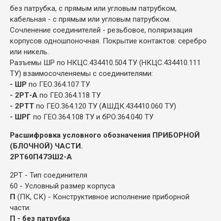
без патрубка, с прямым или угловым патрубком,
кабельная - с прямым или угловым патрубком.
Сочленение соединителей - резьбовое, поляризация
корпусов одношпоночная. Покрытие контактов: серебро
или никель.
Разъемы ШР по НКЦС.434410.504 ТУ (НКЦС.434410.111
ТУ) взаимосочленяемы с соединителями:
- ШР
по ГЕО.364.107 ТУ
- 2РТ-А
по ГЕО.364.118 ТУ
- 2РТТ
по ГЕО.364.120 ТУ (АШДК.434410.060 ТУ)
- ШРГ
по ГЕО.364.108 ТУ и бРО.364.040 ТУ
Расшифровка условного обозначения ПРИБОРНОЙ
(БЛОЧНОЙ) ЧАСТИ.
2РТ60П47ЭШ2-А
2РТ - Тип соединителя
60 - Условный размер корпуса
П
(ПК, СК) - Конструктивное исполнение приборной
части:
П - без патрубка