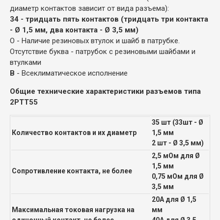
диаметр контактов зависит от вида разъема):
34 - тридцать пять контактов (тридцать три контакта
- Ø 1,5 мм, два контакта - Ø 3,5 мм)
О - Наличие резиновых втулок и шайб в патрубке.
Отсутствие буква - патрубок с резиновыми шайбами и
втулками
В
- Всеклиматическое исполнение
Общие технические характеристики разъемов типа
2РТТ55
35 шт (33шт - Ø
Количество контактов и их диаметр
1,5 мм
2 шт - Ø 3,5 мм)
2,5 мОм для Ø
1,5 мм
Сопротивление контакта, не более
0,75 мОм для Ø
3,5 мм
20А для Ø 1,5
Максимальная токовая нагрузка на
мм
одиночный контакт, не более
40А для Ø 3,5