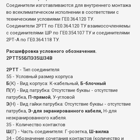
Соединители изготавливаются для внутреннего монтажа
во всеклиматическом исполнении в соответствии с
техническими условиями ГЕ0.364.120 ТУ.
Соединители 2РТТ по ГЕ0.364.120 ТУ взаимосочленяемы
с соединителями ШР по ГЕ0.354.107 ТУ и соединителями
2РТ-А по ГЕ0.364.118 ТУ.
Расшифровка условного обозначения.
2РТТ55БПЭ35Ш34В
2РТТ
- Тип соединителя
55 - Условный размер корпуса
Б
(К) - Вид корпуса: К-кабельный,
Б-блочный
П
(У) - Вид патрубка: Отсутствие буквы - отсутствие
патрубка,
П-прямой
, У-угловой
Э
(Н) - Вид гайки патрубка: Отсутствие буквы - отсутствие
патрубка,
Э-для экранированного кабеля,
Н-для
неэкранированного кабеля.
35 - Количество контактов
Ш
(Г) - Часть соединителя: Г-розетка,
Ш-вилка
34 - Обозначение сочетания контактов (количество и