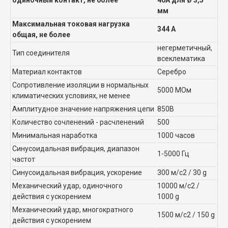
мм
Максимальная токовая нагрузка
344 А
общая, не более
негерметичный,
Тип соединителя
всеклематика
Материал контактов
Серебро
Сопротивление изоляции в нормальных
5000 МОм
климатических условиях, не менее
Амплитудное значение напряжения цепи
850В
Количество сочленений - расчленений
500
Минимальная наработка
1000 часов
Синусоидальная вибрация, диапазон
1-5000 Гц
частот
Синусоидальная вибрация, ускорение
300 м/с2 / 30 g
Механический удар, одиночного
10000 м/с2 /
действия с ускорением
1000 g
Механический удар, многократного
1500 м/с2 / 150 g
действия с ускорением