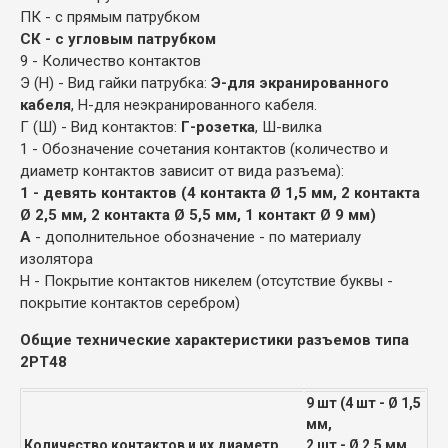
ПК - с прямым патрубком
СК - с угловым патрубком
9 - Количество контактов
Э (Н) - Вид гайки патрубка:
Э-для экранированного
кабеля
, Н-для неэкранированного кабеля.
Г (Ш) - Вид контактов:
Г-розетка
, Ш-вилка
1 - Обозначение сочетания контактов (количество и
диаметр контактов зависит от вида разъема):
1 - девять контактов (4 контакта Ø 1,5 мм, 2 контакта
Ø 2,5 мм, 2 контакта Ø 5,5 мм, 1 контакт Ø 9 мм)
А
- дополнительное обозначение - по материалу
изолятора
Н - Покрытие контактов никелем (отсутствие буквы -
покрытие контактов серебром)
Общие технические характеристики разъемов типа
2РТ48
9 шт (4 шт - Ø 1,5
мм,
Количество контактов и их диаметр
2 шт - Ø 2,5 мм,