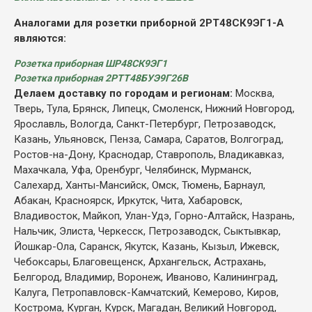
Аналогами для розетки приборной 2РТ48СК9ЭГ1-А
являются:
Розетка приборная ШР48СК9ЭГ1
Розетка приборная 2РТТ48БУЭ9Г26В
Делаем доставку по городам и регионам:
Москва,
Тверь, Тула, Брянск, Липецк, Смоленск, Нижний Новгород,
Ярославль, Вологда, Санкт-Петербург, Петрозаводск,
Казань, Ульяновск, Пенза, Самара, Саратов, Волгоград,
Ростов-на-Дону, Краснодар, Ставрополь, Владикавказ,
Махачкала, Уфа, Оренбург, Челябинск, Мурманск,
Салехард, Ханты-Мансийск, Омск, Тюмень, Барнаул,
Абакан, Красноярск, Иркутск, Чита, Хабаровск,
Владивосток, Майкоп, Улан-Удэ, Горно-Алтайск, Назрань,
Нальчик, Элиста, Черкесск, Петрозаводск, Сыктывкар,
Йошкар-Ола, Саранск, Якутск, Казань, Кызыл, Ижевск,
Чебоксары, Благовещенск, Архангельск, Астрахань,
Белгород, Владимир, Воронеж, Иваново, Калининград,
Калуга, Петропавловск-Камчатский, Кемерово, Киров,
Кострома, Курган, Курск, Магадан, Великий Новгород,