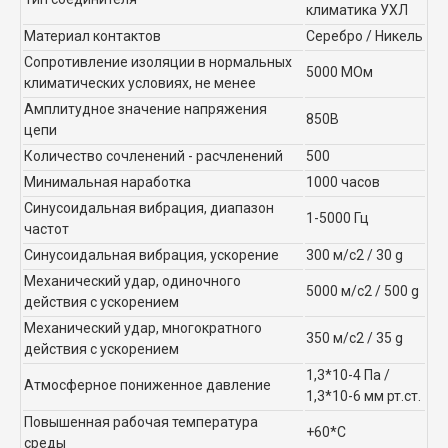
климатика УХЛ
Материал контактов
Серебро / Никель
Сопротивление изоляции в нормальных
5000 МОм
климатических условиях, не менее
Амплитудное значение напряжения
850В
цепи
Количество сочленений - расчленений
500
Минимальная наработка
1000 часов
Синусоидальная вибрация, диапазон
1-5000 Гц
частот
Синусоидальная вибрация, ускорение
300 м/с2 / 30 g
Механический удар, одиночного
5000 м/с2 / 500 g
действия с ускорением
Механический удар, многократного
350 м/с2 / 35 g
действия с ускорением
1,3*10-4 Па /
Атмосферное пониженное давление
1,3*10-6 мм рт.ст.
Повышенная рабочая температура
+60*С
среды