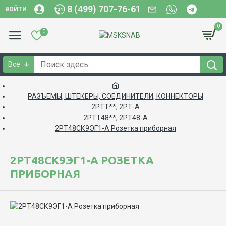
8 (499) 707-76-61
ВОЙТИ
0
0
Все
РАЗЪЕМЫ, ШТЕКЕРЫ, СОЕДИНИТЕЛИ, КОННЕКТОРЫ
2РТТ**, 2РТ-А
2РТТ48**, 2РТ48-А
2РТ48СК9ЭГ1-А Розетка приборная
2РТ48СК9ЭГ1-А РОЗЕТКА
ПРИБОРНАЯ