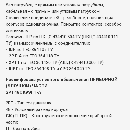
без патрубка, с прямым или угловым патрубком,
кабельная - с прямым или угловым патрубком.
Сочленение соединителей - резьбовое, поляризация
корпусов одношпоночная. Покрытие контактов: серебро
или никель.
Разъемы ШР по НКЦС.434410.504 ТУ (НКЦС.434410.111
ТУ) взаимосочленяемы с соединителями:
- ШР
по ГЕО.364.107 ТУ
- 2РТ-А
по ГЕО.364.118 ТУ
- 2РТТ
по ГЕО.364.120 ТУ (АШДК.434410.060 ТУ)
- ШРГ
по ГЕО.364.108 ТУ и бРО.364.040 ТУ
Расшифровка условного обозначения ПРИБОРНОЙ
(БЛОЧНОЙ) ЧАСТИ.
2РТ48СК9ЭГ1-А
2РТ - Тип соединителя
48 - Условный размер корпуса
СК
(П, ПК) - Конструктивное исполнение приборной
части:
П - без патрубка