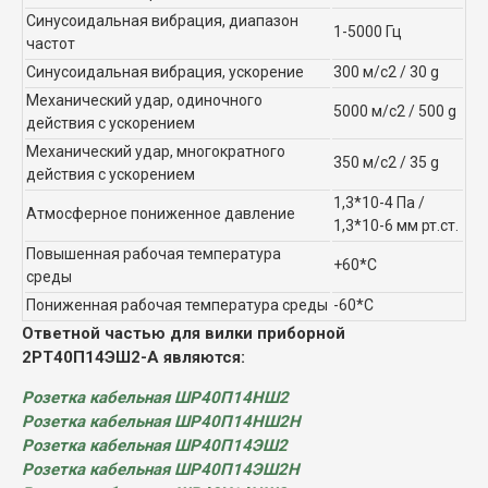
Синусоидальная вибрация, диапазон
1-5000 Гц
частот
Синусоидальная вибрация, ускорение
300 м/с2 / 30 g
Механический удар, одиночного
5000 м/с2 / 500 g
действия с ускорением
Механический удар, многократного
350 м/с2 / 35 g
действия с ускорением
1,3*10-4 Па /
Атмосферное пониженное давление
1,3*10-6 мм рт.ст.
Повышенная рабочая температура
+60*С
среды
Пониженная рабочая температура среды
-60*С
Ответной частью для вилки приборной
2РТ40П14ЭШ2-А являются:
Розетка кабельная ШР40П14НШ2
Розетка кабельная ШР40П14НШ2Н
Розетка кабельная ШР40П14ЭШ2
Розетка кабельная ШР40П14ЭШ2Н