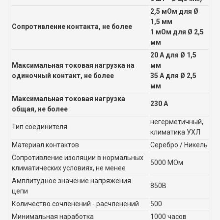
2,5 мОм для Ø
1,5 мм
Сопротивление контакта, не более
1 мОм для Ø 2,5
мм
20 А для Ø 1,5
Максимальная токовая нагрузка на
мм
одиночный контакт, не более
35 А для Ø 2,5
мм
Максимальная токовая нагрузка
230 А
общая, не более
негерметичный,
Тип соединителя
климатика УХЛ
Материал контактов
Серебро / Никель
Сопротивление изоляции в нормальных
5000 МОм
климатических условиях, не менее
Амплитудное значение напряжения
850В
цепи
Количество сочленений - расчленений
500
Минимальная наработка
1000 часов