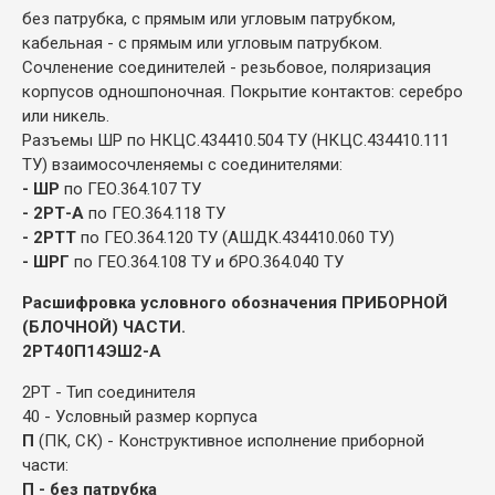
без патрубка, с прямым или угловым патрубком,
кабельная - с прямым или угловым патрубком.
Сочленение соединителей - резьбовое, поляризация
корпусов одношпоночная. Покрытие контактов: серебро
или никель.
Разъемы ШР по НКЦС.434410.504 ТУ (НКЦС.434410.111
ТУ) взаимосочленяемы с соединителями:
- ШР
по ГЕО.364.107 ТУ
- 2РТ-А
по ГЕО.364.118 ТУ
- 2РТТ
по ГЕО.364.120 ТУ (АШДК.434410.060 ТУ)
- ШРГ
по ГЕО.364.108 ТУ и бРО.364.040 ТУ
Расшифровка условного обозначения ПРИБОРНОЙ
(БЛОЧНОЙ) ЧАСТИ.
2РТ40П14ЭШ2-А
2РТ - Тип соединителя
40 - Условный размер корпуса
П
(ПК, СК) - Конструктивное исполнение приборной
части:
П - без патрубка