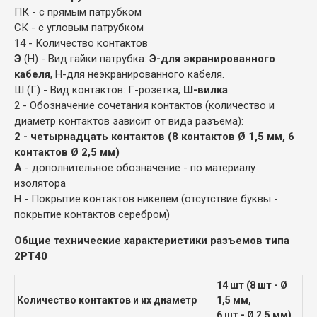
ПК - с прямым патрубком
СК - с угловым патрубком
14 - Количество контактов
Э
(Н) - Вид гайки патрубка:
Э-для экранированного
кабеля
, Н-для неэкранированного кабеля.
Ш (Г) - Вид контактов: Г-розетка,
Ш-вилка
2 - Обозначение сочетания контактов (количество и
диаметр контактов зависит от вида разъема):
2 - четырнадцать контактов (8 контактов Ø 1,5 мм, 6
контактов Ø 2,5 мм)
А
- дополнительное обозначение - по материалу
изолятора
Н - Покрытие контактов никелем (отсутствие буквы -
покрытие контактов серебром)
Общие технические характеристики разъемов типа
2РТ40
14 шт (8 шт - Ø
Количество контактов и их диаметр
1,5 мм,
6 шт - Ø 2,5 мм)