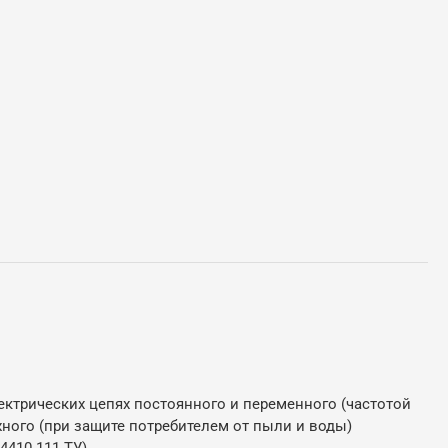
трических цепях постоянного и переменного (частотой
жного (при защите потребителем от пыли и воды)
410.111 ТУ).