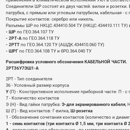
Соединители ШР состоят из двух частей: вилки и розетки.
патрубка, с прямым или угловым патрубком, кабельная - 
Покрытие контактов: серебро или никель.
Разъемы ШР по НКЦС.434410.504 ТУ (НКЦС.434410.111 ТУ)
- ШР
по ГЕО.364.107 ТУ
- 2РТ-А
по ГЕО.364.118 ТУ
- 2РТТ
по ГЕО.364.120 ТУ (АШДК.434410.060 ТУ)
- ШРГ
по ГЕО.364.108 ТУ и бРО.364.040 ТУ
Расшифровка условного обозначения КАБЕЛЬНОЙ ЧАСТИ.
2РТ36У7ЭШ1-А
2РТ - Тип соединителя
36 - Условный размер корпуса
У
(П) - Конструктивное исполнение приборной части: П - с
7 - Количество контактов
Э (Н) - Вид гайки патрубка:
Э-для экранированного кабеля
, 
Ш (Г) - Вид контактов: Г-вилка,
Ш-розетка
1 - Обозначение сочетания контактов (количество и диаме
1 - семь контактов (три контакта Ø 1,5 мм, три контакта Ø 
А
- дополнительное обозначение - по материалу изолятора