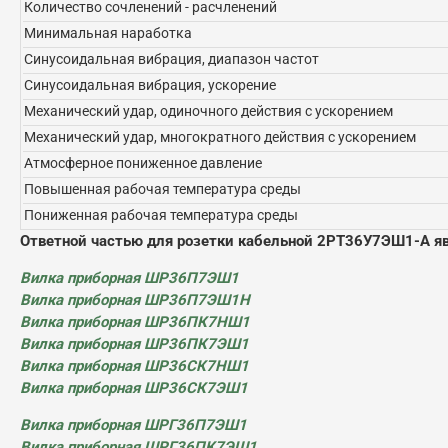
Количество сочленений - расчленений
Минимальная наработка
Синусоидальная вибрация, диапазон частот
Синусоидальная вибрация, ускорение
Механический удар, одиночного действия с ускорением
Механический удар, многократного действия с ускорением
Атмосферное пониженное давление
Повышенная рабочая температура среды
Пониженная рабочая температура среды
Ответной частью для розетки кабельной 2РТ36У7ЭШ1-А я
Вилка приборная ШР36П7ЭШ1
Вилка приборная ШР36П7ЭШ1Н
Вилка приборная ШР36ПК7НШ1
Вилка приборная ШР36ПК7ЭШ1
Вилка приборная ШР36СК7НШ1
Вилка приборная ШР36СК7ЭШ1
Вилка приборная ШРГ36П7ЭШ1
Вилка приборная ШРГ36ПК7ЭШ1