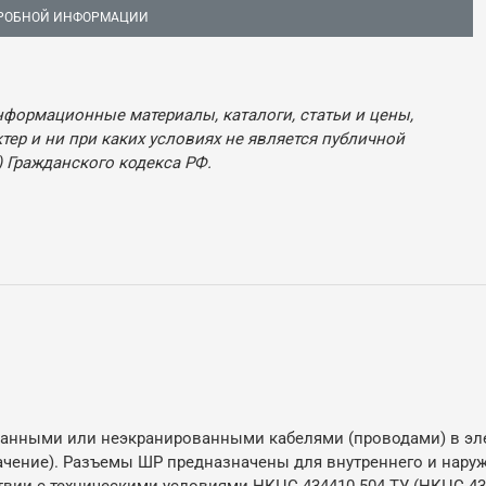
РОБНОЙ ИНФОРМАЦИИ
нформационные материалы, каталоги, статьи и цены,
ер и ни при каких условиях не является публичной
 Гражданского кодекса РФ.
анными или неэкранированными кабелями (проводами) в элек
начение). Разъемы ШР предназначены для внутреннего и нару
вии с техническими условиями НКЦС.434410.504 ТУ (НКЦС.434