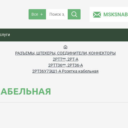
MSKSNAB
Все
слуги
РАЗЪЕМЫ, ШТЕКЕРЫ, СОЕДИНИТЕЛИ, КОННЕКТОРЫ
2РТТ**, 2РТ-А
2РТТ36**, 2РТ36-А
2РТ36У7ЭШ1-А Розетка кабельная
КАБЕЛЬНАЯ